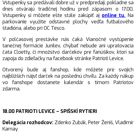
Vstupenky sa predávali dobre už v predpredaji, pokladne sa
dnes otvárajú tradičnej hodinu pred zápasom o 17.00.
Vstupenky si môžete ešte stále zakúpiť aj
online tu.
Na
parkovanie využite odstavné plochy vedľa futbalového
štadióna, alebo pri OC Tesco.
V polčasovej prestávke nás čaká Vianočné vystúpenie
tanečnej formácie Junilev, chýbať nebude ani upratovacia
čata Cloetty, či množstvo darčekov pre fanúšikov, ktorí sa
zapoja do zdieľačky na facebook stránke Patrioti Levice.
Otvorený bude aj fanshop, kde môžete pre svojich
najbližších nájsť darček na poslednú chvíľu. Za každý nákup
vo fanshope dostanete kalendár s tímom Patriotov
zdarma.
18.00 PATRIOTI LEVICE – SPIŠSKÍ RYTIERI
Delegácia rozhodcov:
Zdenko Zubák, Peter Ženiš, Vladimír
Karnay