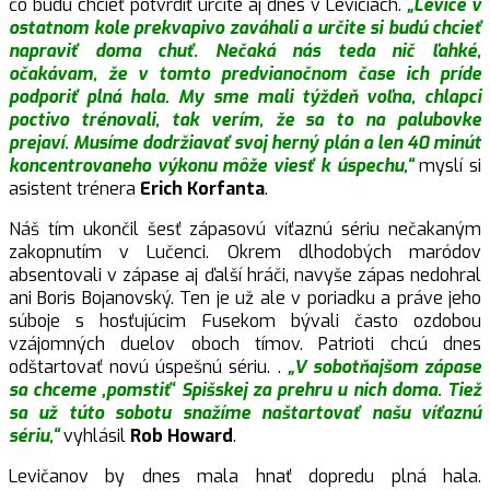
čo budú chcieť potvrdiť určite aj dnes v Leviciach.
„Levice v
ostatnom kole prekvapivo zaváhali a určite si budú chcieť
napraviť doma chuť. Nečaká nás teda nič ľahké,
očakávam, že v tomto predvianočnom čase ich príde
podporiť plná hala. My sme mali týždeň voľna, chlapci
poctivo trénovali, tak verím, že sa to na palubovke
prejaví. Musíme dodržiavať svoj herný plán a len 40 minút
koncentrovaneho výkonu môže viesť k úspechu,“
myslí si
asistent trénera
Erich Korfanta
.
Náš tím ukončil šesť zápasovú víťaznú sériu nečakaným
zakopnutím v Lučenci. Okrem dlhodobých maródov
absentovali v zápase aj ďalší hráči, navyše zápas nedohral
ani Boris Bojanovský. Ten je už ale v poriadku a práve jeho
súboje s hosťujúcim Fusekom bývali často ozdobou
vzájomných duelov oboch tímov. Patrioti chcú dnes
odštartovať novú úspešnú sériu. .
„V sobotňajšom zápase
sa chceme ‚pomstiť‘ Spišskej za prehru u nich doma. Tiež
sa už túto sobotu snažíme naštartovať našu víťaznú
sériu,“
vyhlásil
Rob Howard
.
Levičanov by dnes mala hnať dopredu plná hala.