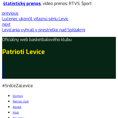
štatistický prenos
, video prenos: RTVS: Šport
previous
Lučenec ukončil víťaznú sériu Levíc
next
Levičania vyhrali v prestrelke nad Spišiakmi
Oficiálny web basketbalového klubu
Patrioti Levice
#SrdceZaLevice
Domov
Patriot club
Appka
Klub