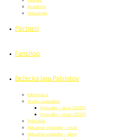
Tabuľky
Academy
Vstupenky
Partneri
Fanshop
Bežecká liga Patriotov
Informácie
Archív výsledkov
Výsledky – ženy (2025)
Výsledky – muži (2025)
Prihláška
Aktuálne výsledky – muži
Aktuálne výsledky – ženy