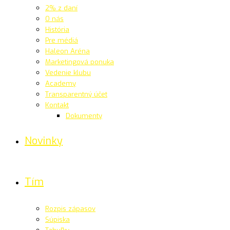
2% z daní
O nás
História
Pre médiá
Haleon Aréna
Marketingová ponuka
Vedenie klubu
Academy
Transparentný účet
Kontakt
Dokumenty
Novinky
Tím
Rozpis zápasov
Súpiska