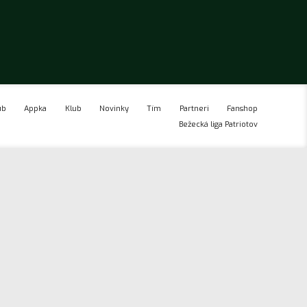
ub
Appka
Klub
Novinky
Tím
Partneri
Fanshop
Bežecká liga Patriotov