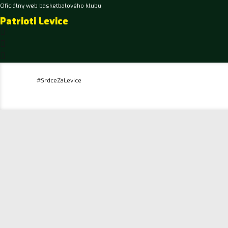
Oficiálny web basketbalového klubu
Patrioti Levice
#SrdceZaLevice