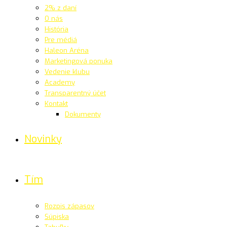
2% z daní
O nás
História
Pre médiá
Haleon Aréna
Marketingová ponuka
Vedenie klubu
Academy
Transparentný účet
Kontakt
Dokumenty
Novinky
Tím
Rozpis zápasov
Súpiska