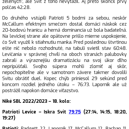
zelených“, ale Svit z toho nevyťažil. Aj preto skončil prvý
polčas 42:28.
Do druhého vstúpili Patrioti 5 bodmi za sebou, neskôr
McCallum efektným smečom dostal domáci náskok cez
20-bodovú hranicu a herná dominancia už bola badateľná.
Na levickej strane ale opätovne prišlo mierne uspokojenie,
čo Svit využil k stiahnutiu manka. Pred poslednou štvrtinou
ešte nič nebolo rozhodnuté, na tabuli svietil stav 60:48.
Levičania v správnej chvíli na oboch stranách palubovky
zabrali a výraznejšiu dramatizáciu na svoj úkor dlho
nepripúšťali. Svojho súpera mohli zlomiť aj skôr,
nepochopiteľne ale v samotnom závere takmer dovolili
Svitu obrátiť duel. Kopec chýb priniesol 29 sekúnd pred
koncom rozdiel jedného útoku – 76:73. Lapornik ale už
postrážil napokon domáce víťazstvo.
Niké SBL 2022/2023 – 18. kolo:
Patrioti Levice – Iskra Svit
79:75
(27:14, 14:15, 18:20,
19:27)
Patioti:
Padgett 22, Lapornik 17, McCallum 12, Bachan 11,