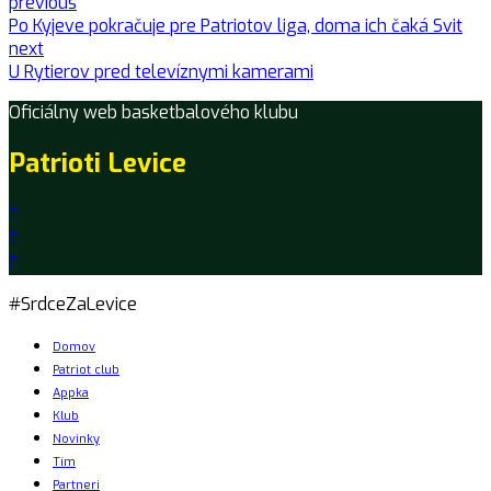
previous
Po Kyjeve pokračuje pre Patriotov liga, doma ich čaká Svit
next
U Rytierov pred televíznymi kamerami
Oficiálny web basketbalového klubu
Patrioti Levice
#SrdceZaLevice
Domov
Patriot club
Appka
Klub
Novinky
Tím
Partneri