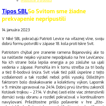
Propozície a pravidlá
Tipos SBL
So Svitom sme žiadne
prekvapenie nepripustili
14. januára 2023
V Niké SBL pokračujú Patrioti Levice na víťaznej vlne, svoju
dobrú formu potvrdili v zápase 18. kola proti Iskre Svit.
Patriotom chýbal pre zranenie ramena Bojanovský, ale to
sa našťastie nejako výrazne nepodpísalo na hre Levičanov.
Na ich strane bola lepšia energia a po zásluhe sa ujali
vedenia v zápase. Pomohla im k tomu streľba za tri body
a tiež 8-bodová šnúra. Svit však tiež pálil úspešne z tejto
vzdialenosti a tak rozdiel nebol príliš vysoký. Dôležitým
faktorom bolo doskakovanie a kolektívny výkon, Lapornik
v 9. minúte upravoval na 24:14. Dobrú prvú štvrtinu zakončil
Kotásek trojkou – 27:14. V druhej časti ešte viac zintenzívnili
domáci svoju obranu a rozdiel pokračoval v kontinuálnom
navyšovaní. Príležitostne prišlo poľavenie v hre „žlto-