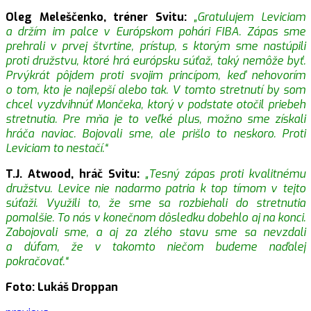
Oleg Meleščenko, tréner Svitu:
„Gratulujem Leviciam
a držím im palce v Európskom pohári FIBA. Zápas sme
prehrali v prvej štvrtine, prístup, s ktorým sme nastúpili
proti družstvu, ktoré hrá európsku súťaž, taký nemôže byť.
Prvýkrát pôjdem proti svojim princípom, keď nehovorím
o tom, kto je najlepší alebo tak. V tomto stretnutí by som
chcel vyzdvihnúť Mončeka, ktorý v podstate otočil priebeh
stretnutia. Pre mňa je to veľké plus, možno sme získali
hráča naviac. Bojovali sme, ale prišlo to neskoro. Proti
Leviciam to nestačí.“
T.J. Atwood, hráč Svitu:
„Tesný zápas proti kvalitnému
družstvu. Levice nie nadarmo patria k top tímom v tejto
súťaži. Využili to, že sme sa rozbiehali do stretnutia
pomalšie. To nás v konečnom dôsledku dobehlo aj na konci.
Zabojovali sme, a aj za zlého stavu sme sa nevzdali
a dúfam, že v takomto niečom budeme naďalej
pokračovať.“
Foto: Lukáš Droppan