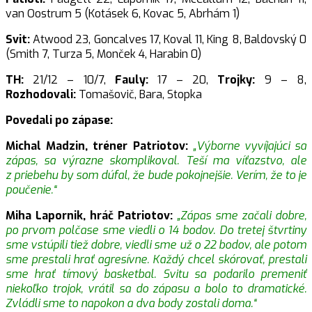
van Oostrum 5 (Kotásek 6, Kovac 5, Abrhám 1)
Svit:
Atwood 23, Goncalves 17, Koval 11, King 8, Baldovský 0
(Smith 7, Turza 5, Monček 4, Harabin 0)
TH:
21/12 – 10/7,
Fauly:
17 – 20,
Trojky:
9 – 8,
Rozhodovali:
Tomašovič, Bara, Stopka
Povedali po zápase:
Michal Madzin, tréner Patriotov:
„Výborne vyvíjajúci sa
zápas, sa výrazne skomplikoval. Teší ma víťazstvo, ale
z priebehu by som dúfal, že bude pokojnejšie. Verím, že to je
poučenie.“
Miha Lapornik, hráč Patriotov:
„Zápas sme začali dobre,
po prvom polčase sme viedli o 14 bodov. Do tretej štvrtiny
sme vstúpili tiež dobre, viedli sme už o 22 bodov, ale potom
sme prestali hrať agresívne. Každý chcel skórovať, prestali
sme hrať tímový basketbal. Svitu sa podarilo premeniť
niekoľko trojok, vrátil sa do zápasu a bolo to dramatické.
Zvládli sme to napokon a dva body zostali doma.“