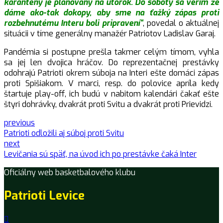
karantény je plánovaný na utorok. Do soboty sa verím že
dáme ako-tak dokopy, aby sme na ťažký zápas proti
rozbehnutému Interu boli pripravení“
, povedal o aktuálnej
situácii v tíme generálny manažér Patriotov Ladislav Garaj.
Pandémia si postupne prešla takmer celým tímom, vyhla
sa jej len dvojica hráčov. Do reprezentačnej prestávky
odohrajú Patrioti okrem súboja na Interi ešte domáci zápas
proti Spišiakom. V marci, resp. do polovice apríla kedy
štartuje play-off, ich budú v nabitom kalendári čakať ešte
štyri dohrávky, dvakrát proti Svitu a dvakrát proti Prievidzi.
previous
Patrioti odložili aj súboj proti Svitu
next
Levičania sú späť, na úvod ich po prestávke čaká Inter
Oficiálny web basketbalového klubu
Patrioti Levice