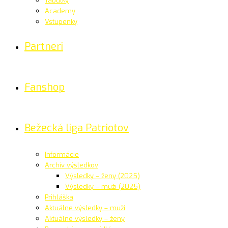
Tabuľky
Academy
Vstupenky
Partneri
Fanshop
Bežecká liga Patriotov
Informácie
Archív výsledkov
Výsledky – ženy (2025)
Výsledky – muži (2025)
Prihláška
Aktuálne výsledky – muži
Aktuálne výsledky – ženy