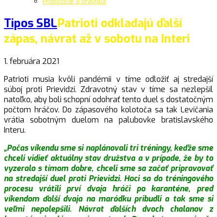
Propozície a pravidlá
Tipos SBL
Patrioti odkladajú ďalší
zápas, návrat až v sobotu na Interi
1. februára 2021
Patrioti musia kvôli pandémii v tíme odložiť aj stredajší
súboj proti Prievidzi. Zdravotný stav v tíme sa nezlepšil
natoľko, aby boli schopní odohrať tento duel s dostatočným
počtom hráčov. Do zápasového kolotoča sa tak Levičania
vrátia sobotným duelom na palubovke bratislavského
Interu.
„Počas víkendu sme si naplánovali tri tréningy, keďže sme
chceli vidieť aktuálny stav družstva a v prípade, že by to
vyzeralo s tímom dobre, chceli sme sa začať pripravovať
na stredajší duel proti Prievidzi. Hoci sa do tréningového
procesu vrátili prví dvaja hráči po karanténe, pred
víkendom ďalší dvaja na maródku pribudli a tak sme si
veľmi nepolepšili. Návrat ďalších dvoch chalanov z