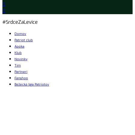
#SrdceZaLevice
Domov
Patriot club
Appka
Klub
Novinky
Tím
Partneri
Fanshop
Bežecká liga Patriotov