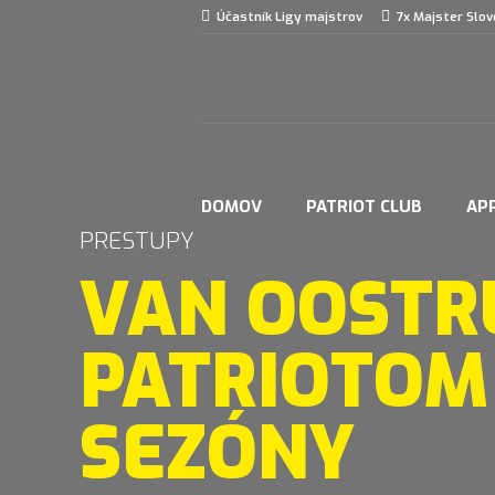
Účastník Ligy majstrov
7x Majster Slo
DOMOV
PATRIOT CLUB
AP
PRESTUPY
VAN OOSTR
PATRIOTOM
SEZÓNY