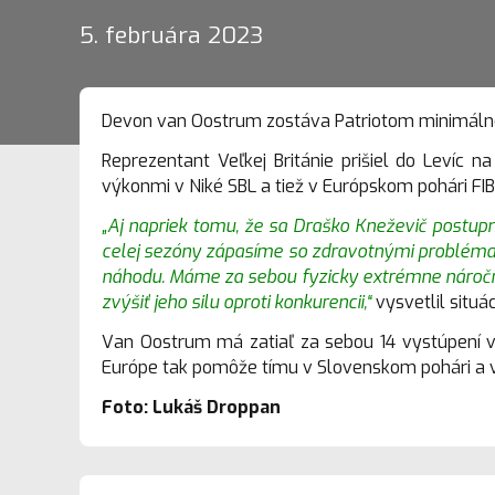
5. februára 2023
Devon van Oostrum zostáva Patriotom minimálne
Reprezentant Veľkej Británie prišiel do Levíc
výkonmi v Niké SBL a tiež v Európskom pohári FI
„Aj napriek tomu, že sa Draško Kneževič postup
celej sezóny zápasíme so zdravotnými problémam
náhodu. Máme za sebou fyzicky extrémne náročn
zvýšiť jeho silu oproti konkurencii,“
vysvetlil situ
Van Oostrum má zatiaľ za sebou 14 vystúpení v 
Európe tak pomôže tímu v Slovenskom pohári a v
Foto: Lukáš Droppan