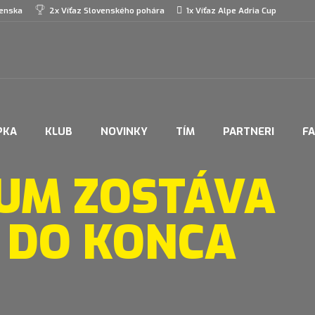
venska
2x Víťaz Slovenského pohára
1x Víťaz Alpe Adria Cup
PKA
KLUB
NOVINKY
TÍM
PARTNERI
F
UM ZOSTÁVA
 DO KONCA