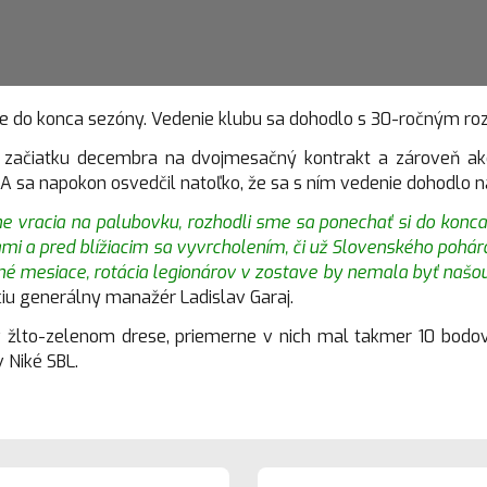
 do konca sezóny. Vedenie klubu sa dohodlo s 30-ročným ro
 na začiatku decembra na dvojmesačný kontrakt a zároveň 
BA sa napokon osvedčil natoľko, že sa s ním vedenie dohodlo 
ne vracia na palubovku, rozhodli sme sa ponechať si do konc
i a pred blížiacim sa vyvrcholením, či už Slovenského pohára
é mesiace, rotácia legionárov v zostave by nemala byť naš
áciu generálny manažér Ladislav Garaj.
žlto-zelenom drese, priemerne v nich mal takmer 10 bodov a
 Niké SBL.