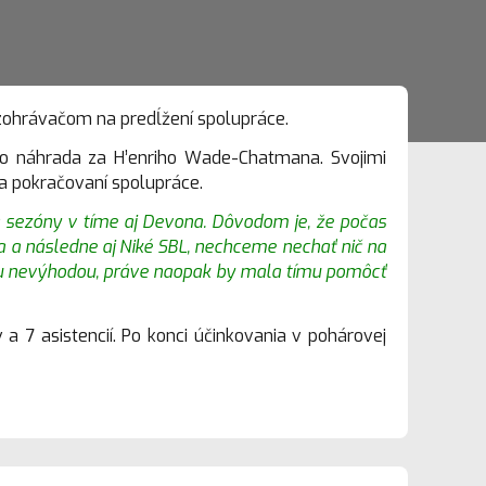
zohrávačom na predĺžení spolupráce.
ako náhrada za H’enriho Wade-Chatmana. Svojimi
na pokračovaní spolupráce.
a sezóny v tíme aj Devona. Dôvodom je, že počas
 a následne aj Niké SBL, nechceme nechať nič na
ou nevýhodou, práve naopak by mala tímu pomôcť
 7 asistencií. Po konci účinkovania v pohárovej