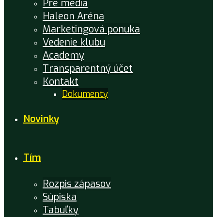
Pre médiá
Haleon Aréna
Marketingová ponuka
Vedenie klubu
Academy
Transparentný účet
Kontakt
Dokumenty
Novinky
Tím
Rozpis zápasov
Súpiska
Tabuľky