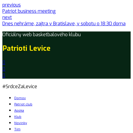
previous
Patriot business meeting
next
Dnes nehráme, zajtra v Bratislave, v sobotu o 18:30 doma
Oficiálny web basketbalového klubu
Patrioti Levice
#SrdceZaLevice
Domov
Patriot club
Appka
Klub
Novinky
Tím