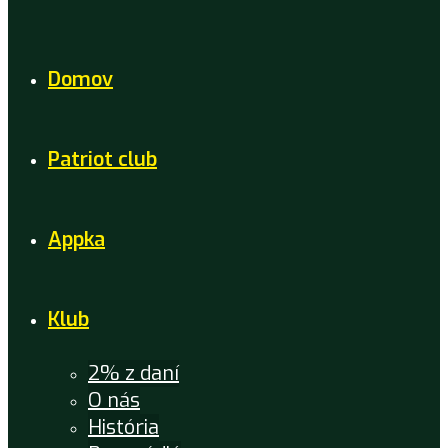
Domov
Patriot club
Appka
Klub
2% z daní
O nás
História