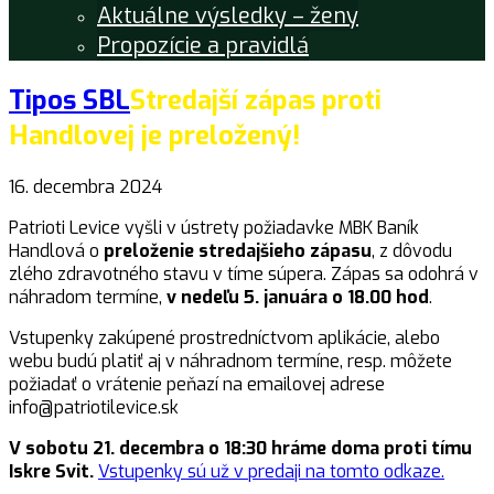
Aktuálne výsledky – ženy
Propozície a pravidlá
Tipos SBL
Stredajší zápas proti
Handlovej je preložený!
16. decembra 2024
Patrioti Levice vyšli v ústrety požiadavke MBK Baník
Handlová o
preloženie stredajšieho zápasu
, z dôvodu
zlého zdravotného stavu v tíme súpera. Zápas sa odohrá v
náhradom termíne,
v nedeľu 5. januára o 18.00 hod
.
Vstupenky zakúpené prostredníctvom aplikácie, alebo
webu budú platiť aj v náhradnom termíne, resp. môžete
požiadať o vrátenie peňazí na emailovej adrese
info@patriotilevice.sk
V sobotu 21. decembra o 18:30 hráme doma proti tímu
Iskre Svit.
Vstupenky sú už v predaji na tomto odkaze.