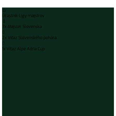
Účastník Ligy majstrov
7x Majster Slovenska
2x Víťaz Slovenského pohára
1x Víťaz Alpe Adria Cup