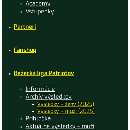
Academy
Vstupenky
Partneri
Fanshop
Bežecká liga Patriotov
Informácie
Archív výsledkov
Výsledky – ženy (2025)
Výsledky – muži (2025)
Prihláška
Aktuálne výsledky – muži