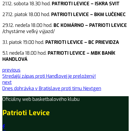
21.12. sobota 18.30 hod.
PATRIOTI LEVICE – ISKRA SVIT
27.12. piatok 18.00 hod.
PATRIOTI LEVICE – BKM LUČENEC
29.12. nedeľa 18.00 hod.
BC KOMÁRNO – PATRIOTI LEVICE
/chystáme veľký výjazd/
3.1. piatok 19.00 hod.
PATRIOTI LEVICE – BC PRIEVIDZA
5.1. nedeľa 18.00 hod.
PATRIOTI LEVICE – MBK BANÍK
HANDLOVÁ
previous
Stredajší zápas proti Handlovej je preložený!
next
Dnes dohrávka v Bratislave proti tímu Nextgen
Oficiálny web basketbalového klubu
Patrioti Levice