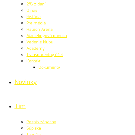
2% z daní
O nás
História
Pre médiá
Haleon Aréna
Marketingová ponuka
Vedenie klubu
Academy
Transparentný účet
Kontakt
Dokumenty
Novinky
Tím
Rozpis zápasov
Súpiska
Tabuľky