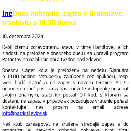
Propozície a pravidlá
Iné
Dnes nehráme, zajtra v Bratislave,
v sobotu o 18:30 doma
18. decembra 2024
Kvôli zlému zdravotnému stavu v tíme Handlovej, a ich
žiadosti na preloženie dnešného duelu, sa upravil program
Patriotov na najbližšie dni a týždne nasledovne:
Dnešný šláger kola je preložený na nedeľu 5.januára
o 18.00 hodine. Vstupenky zakúpené cez aplikáciu, resp.
web, budú platné aj na zápas v novom termíne. Ak 5.1
nebudete môcť prísť na zápas, môžete vstupenky posunúť
svojim známym, stačí im poslať QR kód, s ktorým sa
dostanú na zápas. V prípade ak požadujete vrátenie peňazí,
kontaktujte nás prosím na email adrese
info@patriotilevice.sk
Náš klub zareagoval na zrušený stredajší zápas a do
programu si narýchlo dohodol dohrávku proti tímu