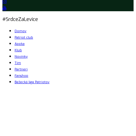
#SrdceZaLevice
Domov
Patriot club
Appka
Klub
Novinky
Tím
Partneri
Fanshop
Bežecká liga Patriotov