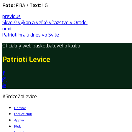
Foto:
FIBA /
Text:
LG
previous
Skvelý výkon a veľké víťazstvo v Oradei
next
Patrioti hrajú dnes vo Svite
Oficiálny web basketbalového klubu
Patrioti Levice
#SrdceZaLevice
Domov
Patriot club
Appka
Klub