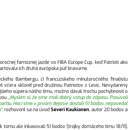
“
ročnej famóznej jazde vo FIBA Europe Cup, keď Patrioti ako
tartovala ich druhá európska púť bravúrne.
ckého Bambergu, či francúzskeho minuloročného finalistu
 včera skloniť pred družinou Patriotov z Levíc. Nevydarený
rajšieho súpera nášho tímu, možno dával trochu pochybností o
kou.
„Myslím si, že sme mali dobrý vstup do zápasu. Posúvali
artiu. Hoci sme v prvom dejstve dostali 51 bodov, nepovedal
u“,
rozhovoril sa na úvod
Severi Kaukianen
, autor 20 bodov a
k tomu ale inkasovali 51 bodov (trojky domáceho tímu 18/11),