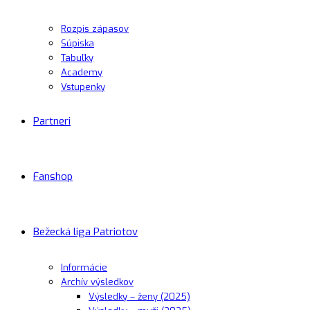
Rozpis zápasov
Súpiska
Tabuľky
Academy
Vstupenky
Partneri
Fanshop
Bežecká liga Patriotov
Informácie
Archív výsledkov
Výsledky – ženy (2025)