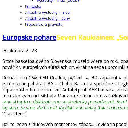
Výsledky – muži (2025)
Prihláška
Aktuálne výsledky – muži
Aktuálne výsledky – ženy
Propozície a pravidlá
Európske poháre
Severi Kaukiainen: „So
19. októbra 2023
Srdce basketbalového Slovenska muselo včera po roku opäť 
nováčik v európskych súťažiach prvýkrát na seba upozornili a
Domáci tím CSM CSU Oradea, pýšiaci sa 90 zápasmi v poh
európskeho pohára FIBA – Cholet Basket a spoločne s Legio
zápas nášho tímu v tureckej Antalyi proti AEK Larnaca, ktor
tom, ako zverenci Michala Madzina zvládnu túto zaťažkávaciu
sme si loptu a dokázali sme sa strelecky presadzovať. Sami
by som, že sme zle bránili. Vyvíjali sme veľký tlak na ich str
10 asistencií.
Bol to jeden z kľúčových momentov zápasu. Levičania podali 