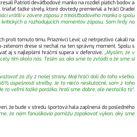
skresali Patrioti deväťbodové manko na rozdiel piatich bodov a
 triafať ťažké strely, ktoré dovtedy premieňal a hráči Oradei
máci vrátili v závere zápasu z trinásťbodového manka a spolu
 z kritických a rozhodujúcich momentov zápasu. Som hrdý na
h proti tomuto tímu. Priaznivci Levíc už netrpezlivo čakali na
lto-zelenom drese si nechal na ten správny moment. Spolu s
ať aj s najlepšími hráčmi súpera v defenzíve.
„Myslím, že v
elý tím okolo nás. Teším sa, ako sme to zvládli a že sme si
ovať za zlý z našej strany. Moji hráči dali do toho všetko,
6% úspešnosti streľby. Je to niečo neskutočné, som z toho
. Je to veľmi ťažká porážka, hrali sme dobre, ale nestačilo to“
,
 verí, že bude v stredu športová hala zaplnená do posledného
eríme, že nám fanúšikovia pomôžu zopakovať výkon, aký sme