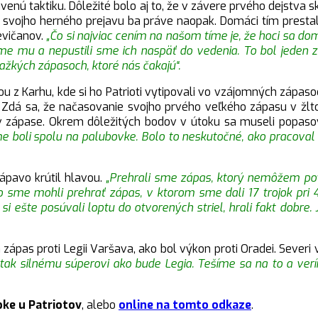
venú taktiku. Dôležité bolo aj to, že v závere prvého dejstva 
č zo svojho herného prejavu ba práve naopak. Domáci tím prestal
Levičanov.
„Čo si najviac cením na našom tíme je, že hoci sa do
 sme mu a nepustili sme ich naspäť do vedenia. To bol jeden
kých zápasoch, ktoré nás čakajú“.
u z Karhu, kde si ho Patrioti vytipovali vo vzájomných zápasoc
i. Zdá sa, že načasovanie svojho prvého veľkého zápasu v ž
v zápase. Okrem dôležitých bodov v útoku sa museli popasov
boli spolu na palubovke. Bolo to neskutočné, ako pracoval c
pavo krútil hlavou.
„Prehrali sme zápas, ktorý nemôžem považ
sme mohli prehrať zápas, v ktorom sme dali 17 trojok pri 4
e si ešte posúvali loptu do otvorených striel, hrali fakt dobre
 zápas proti Legii Varšava, ako bol výkon proti Oradei. Severi
i tak silnému súperovi ako bude Legia. Tešíme sa na to a v
ke u Patriotov
, alebo
online na tomto odkaze
.