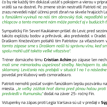
čo by nie každý tím dokázal ustáť s pokojom a vierou v pripra
vrátili sa na dostrel. Po zmene strán nestratili Patrioti ni
zrazu nevedeli nájsť účinnú proti zbraň na skvele hrajúcich 
s fanúšikmi vyvinuli na náš tím obrovský tlak, nepodľahli
chlapcov a tento moment nám môže pomôcť aj v budúcich ťaž
Sympatický Fín Severi Kaukiainen prišiel do Levíc pred sezóno
takúto explóziu bodov a prihrávok, ako predviedol v Orade
Draškom Kneževičom potiahli tím Patriotov za víťazstvom 
tomto zápase sme s Draškom našli tú správnu vlnu, keď sme 
spolu mohli užiť takéto veľké víťazstvo“.
Tréner domáceho tímu
Cristian Achim
po zápase len nechá
mali sme mimoriadnu úspešnosť streľby. Nechápem to, ako 
sklamaný.
Levičania nás prebíjali v situácii 1 na 1 a následn
povedal pre klubový web csmoradea.ro.
Patrioti nemohli poslať svojím fanúšikom lepšiu pozvánku na
miesta.
„Je veľký zážitok hrať doma pred plnou halou prot
predviedli v Rumunsku,“
dodal na záver 25- ročný Fín.
Vstupenky na zápas proti Legia Varšava sú už v predaji v
Sýp