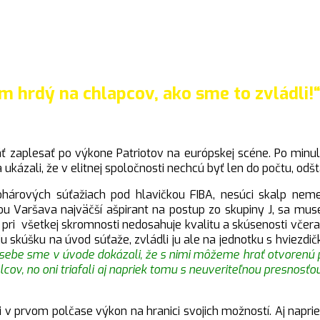
m hrdý na chlapcov, ako sme to zvládli!
zaplesať po výkone Patriotov na európskej scéne. Po minulo
 ukázali, že v elitnej spoločnosti nechcú byť len do počtu, odš
árových súťažiach pod hlavičkou FIBA, nesúci skalp neme
u Varšava najväčší ašpirant na postup zo skupiny J, sa musel
á pri všetkej skromnosti nedosahuje kvalitu a skúsenosti vče
 skúšku na úvod súťaže, zvládli ju ale na jednotku s hviezdič
 sebe sme v úvode dokázali, že s nimi môžeme hrať otvorenú p
elcov, no oni triafali aj napriek tomu s neuveriteľnou presnosťo
v prvom polčase výkon na hranici svojich možností. Aj naprie