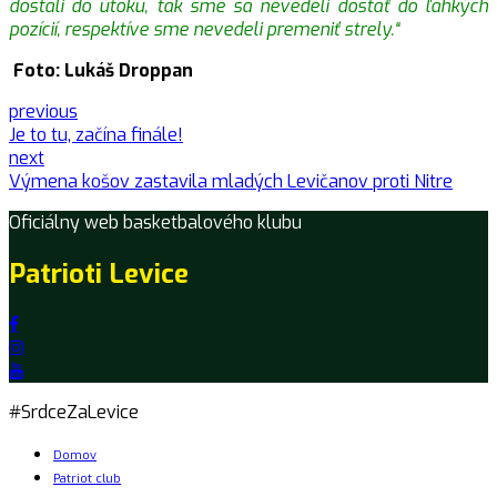
dostali do útoku, tak sme sa nevedeli dostať do ľahkých
pozícií, respektíve sme nevedeli premeniť strely.“
Foto: Lukáš Droppan
previous
Je to tu, začína finále!
next
Výmena košov zastavila mladých Levičanov proti Nitre
Oficiálny web basketbalového klubu
Patrioti Levice
#SrdceZaLevice
Domov
Patriot club