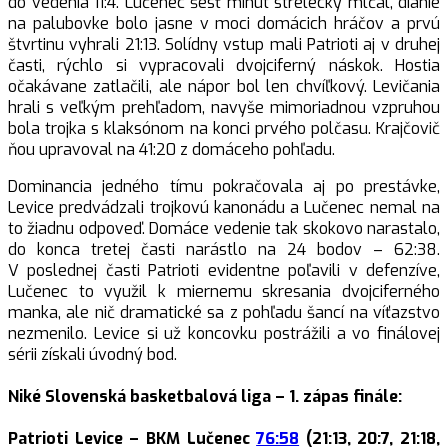
do vedenia 11:4. Lučenec šesť minút strelecky mlčal, dianie
na palubovke bolo jasne v moci domácich hráčov a prvú
štvrtinu vyhrali 21:13. Solídny vstup mali Patrioti aj v druhej
časti, rýchlo si vypracovali dvojciferný náskok. Hostia
očakávane zatlačili, ale nápor bol len chvíľkový. Levičania
hrali s veľkým prehľadom, navyše mimoriadnou vzpruhou
bola trojka s klaksónom na konci prvého polčasu. Krajčovič
ňou upravoval na 41:20 z domáceho pohľadu.
Dominancia jedného tímu pokračovala aj po prestávke,
Levice predvádzali trojkovú kanonádu a Lučenec nemal na
to žiadnu odpoveď. Domáce vedenie tak skokovo narastalo,
do konca tretej časti narástlo na 24 bodov – 62:38.
V poslednej časti Patrioti evidentne poľavili v defenzíve,
Lučenec to využil k miernemu skresania dvojciferného
manka, ale nič dramatické sa z pohľadu šancí na víťazstvo
nezmenilo. Levice si už koncovku postrážili a vo finálovej
sérii získali úvodný bod.
Niké Slovenská basketbalová liga – 1. zápas finále:
Patrioti Levice – BKM Lučenec
76:58
(21:13, 20:7, 21:18,