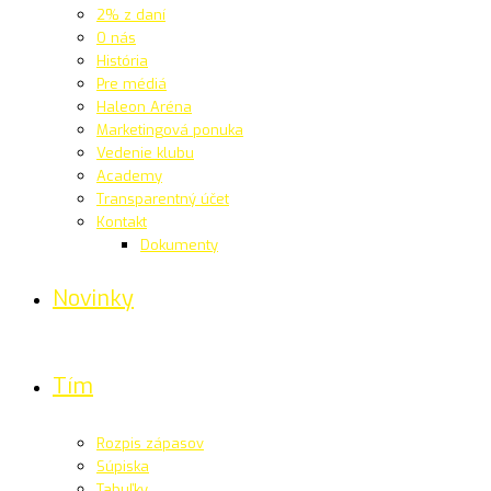
2% z daní
O nás
História
Pre médiá
Haleon Aréna
Marketingová ponuka
Vedenie klubu
Academy
Transparentný účet
Kontakt
Dokumenty
Novinky
Tím
Rozpis zápasov
Súpiska
Tabuľky