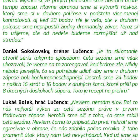
užívali. Myslím si, že prvým polčasom sme nastolili určité
tempo zápasu. Hlavne obranou sme si vytvorili náskok,
ktorý sme si v druhom polčase v podstate viac-menej
kontrolovali, aj keď 20 bodov nie je veľa, ale v druhom
polčase sme nepripustili žiadny dramatický záver. Teraz si
to užijeme, ale od nedele budeme rozmýšľať už nad
stredou.“
Daniel Sokolovsky, tréner Lučenca:
„Je to sklamanie
otvoriť sériu takýmto spôsobom. Celú sezónu sme však
ukazovali, že vieme na to zareagovať, keď hráme zle. Nikdy
nebolo jasnejšie, čo sa potrebuje udiať, aby sme v druhom
zápase boli konkurencieschopnejší. Dostali sme 24 bodov
z našich 16 strát a 16 bodov z druhých šancí, ktoré prišli po
8 útočných doskokoch súpera. Toto je recept na prehru.“
Lukáš Bolek, hráč Lučenca:
„Neviem, nemám slov. Bol to
náš najhorší výkon za celú sezónu, práve v prvom
finálovom zápase. Nerobili sme nič z toho, čo sme robili
celú sezónu. Neviem, čomu to pripísať. Za prvé, nehrali sme
agresívne v obrane, čo nás zdobilo počas ročníka. Z toho
pramenil útok, ktorý nám tiež nevychádzal. Keď už sme sa