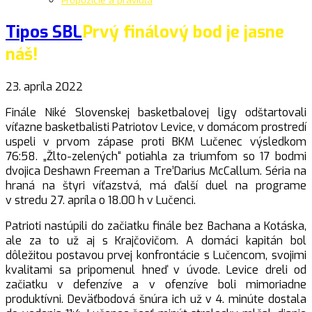
Propozície a pravidlá
Tipos SBL
Prvý finálový bod je jasne
náš!
23. apríla 2022
Finále Niké Slovenskej basketbalovej ligy odštartovali
víťazne basketbalisti Patriotov Levice, v domácom prostredí
uspeli v prvom zápase proti BKM Lučenec výsledkom
76:58. „Žlto-zelených“ potiahla za triumfom so 17 bodmi
dvojica Deshawn Freeman a Tre’Darius McCallum. Séria na
hraná na štyri víťazstvá, má ďalší duel na programe
v stredu 27. apríla o 18.00 h v Lučenci.
Patrioti nastúpili do začiatku finále bez Bachana a Kotáska,
ale za to už aj s Krajčovičom. A domáci kapitán bol
dôležitou postavou prvej konfrontácie s Lučencom, svojimi
kvalitami sa pripomenul hneď v úvode. Levice dreli od
začiatku v defenzíve a v ofenzíve boli mimoriadne
produktívni. Deväťbodová šnúra ich už v 4. minúte dostala