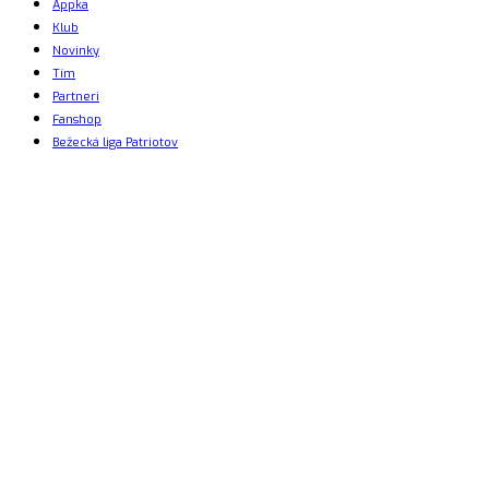
Appka
Klub
Novinky
Tím
Partneri
Fanshop
Bežecká liga Patriotov