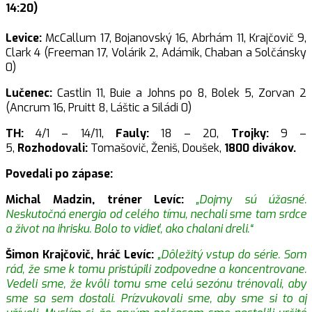
14:20)
Levice:
McCallum 17, Bojanovský 16, Abrhám 11, Krajčovič 9,
Clark 4 (Freeman 17, Volárik 2, Adámik, Chaban a Solčánsky
0)
Lučenec:
Castlin 11, Buie a Johns po 8, Bolek 5, Zorvan 2
(Ancrum 16, Pruitt 8, Láštic a Siládi 0)
TH:
4/1 – 14/11,
Fauly:
18 – 20,
Trojky:
9 –
5,
Rozhodovali:
Tomašovič, Ženiš, Doušek,
1800 divákov.
Povedali po zápase:
Michal Madzin, tréner Levíc:
„Dojmy sú úžasné.
Neskutočná energia od celého tímu, nechali sme tam srdce
a život na ihrisku. Bolo to vidieť, ako chalani dreli.“
Šimon Krajčovič, hráč Levíc:
„Dôležitý vstup do série. Som
rád, že sme k tomu pristúpili zodpovedne a koncentrovane.
Vedeli sme, že kvôli tomu sme celú sezónu trénovali, aby
sme sa sem dostali. Prízvukovali sme, aby sme si to aj