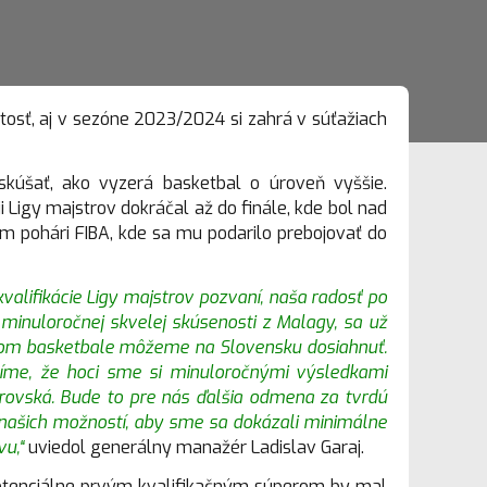
itosť, aj v sezóne 2023/2024 si zahrá v súťažiach
kúšať, ako vyzerá basketbal o úroveň vyššie.
 Ligy majstrov dokráčal až do finále, kde bol nad
kom pohári FIBA, kde sa mu podarilo prebojovať do
valifikácie Ligy majstrov pozvaní, naša radosť po
 minuloročnej skvelej skúsenosti z Malagy, sa už
ubovom basketbale môžeme na Slovensku dosiahnuť.
díme, že hoci sme si minuloročnými výsledkami
brovská. Bude to pre nás ďalšia odmena za tvrdú
 našich možností, aby sme sa dokázali minimálne
vu,“
uviedol generálny manažér Ladislav Garaj.
potenciálne prvým kvalifikačným súperom by mal