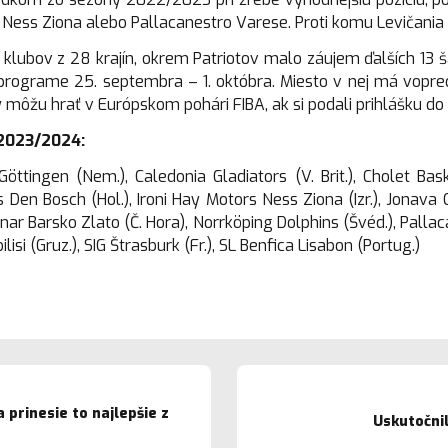
rs Ness Ziona alebo Pallacanestro Varese. Proti komu Levičania 
 klubov z 28 krajín, okrem Patriotov malo záujem ďalších 13 š
a programe 25. septembra – 1. októbra. Miesto v nej má vopred
 môžu hrať v Európskom pohári FIBA, ak si podali prihlášku do t
 2023/2024:
Göttingen (Nem.), Caledonia Gladiators (V. Brit.), Cholet Ba
s Den Bosch (Hol.), Ironi Hay Motors Ness Ziona (Izr.), Jonava CB
ar Barsko Zlato (Č. Hora), Norrköping Dolphins (Švéd.), Pallac
isi (Gruz.), SIG Štrasburk (Fr.), SL Benfica Lisabon (Portug.)
 prinesie to najlepšie z
Uskutočni