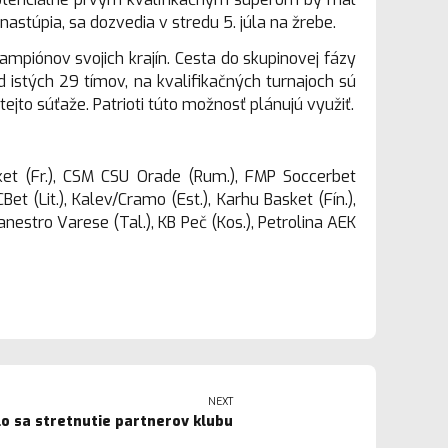
nastúpia, sa dozvedia v stredu 5. júla na žrebe.
ampiónov svojich krajín. Cesta do skupinovej fázy
 istých 29 tímov, na kvalifikačných turnajoch sú
ejto súťaže. Patrioti túto možnosť plánujú využiť.
sket (Fr.), CSM CSU Orade (Rum.), FMP Soccerbet
et (Lit.), Kalev/Cramo (Est.), Karhu Basket (Fín.),
anestro Varese (Tal.), KB Peč (Kos.), Petrolina AEK
NEXT
lo sa stretnutie partnerov klubu