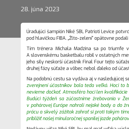
28. júna 2023
Úradujúci šampión Niké SBL Patrioti Levice potvr
pod hlavičkou FIBA. „Žlto-zelení“ opätovne podal
Tím trénera Michala Madzina sa po triumfe v
A slovenskému basketbalu robil v ostatných mesia
jeho sily neskorší účastník Final Four tejto súť
druhej fázy súťaže a vôbec nebol ďaleko od účasti
Na podobnú cestu sa vydáva aj v nasledujúcej 
zverejnení účastníkov bola teda veľká. Hoci to 
nevieme dočkať. Atmosféra hoci len kvalifikácie
Budúci týždeň sa zúčastníme žrebovania v Žen
v pohárovej Európe nahrali nejaké body a do žr
prácu a skvelý zážitok zahrať si proti takým t
priblížiť našej minuloročnej spanilej jazde pohár
Nedávny víťaz Niké SBL by mal mať vďaka výsle