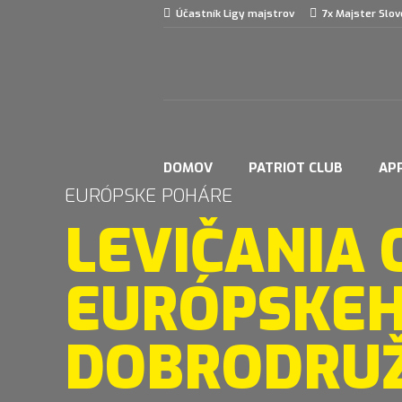
Účastník Ligy majstrov
7x Majster Slo
DOMOV
PATRIOT CLUB
AP
EURÓPSKE POHÁRE
LEVIČANIA
EURÓPSKE
DOBRODRUŽ