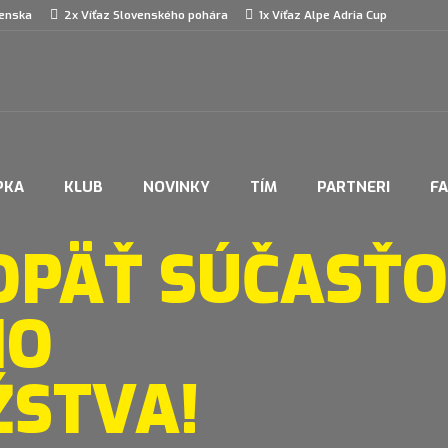
venska
2x Víťaz Slovenského pohára
1x Víťaz Alpe Adria Cup
PKA
KLUB
NOVINKY
TÍM
PARTNERI
F
 OPÄŤ SÚČASŤ
HO
STVA!