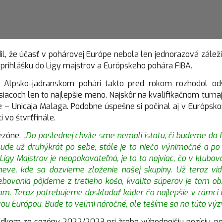
dil, že účasť v pohárovej Európe nebola len jednorazová zálež
i prihlášku do Ligy majstrov a Európskeho pohára FIBA.
 Alpsko-jadranskom pohári takto pred rokom rozhodol ods
coch len to najlepšie meno. Najskôr na kvalifikačnom turnaji
aže – Unicaja Malaga. Podobne úspešne si počínal aj v Európs
 vo štvrťfinále.
sezóne.
„Do poslednej chvíle sme nemali istotu, či budeme do k
bude už druhýkrát po sebe, stále je to niečo výnimočné a po
 Ligy Majstrov je neopakovateľná, je to to najviac, čo v kl
eve, kde sa dozvieme zloženie našej skupiny. Už teraz vi
ebovania pôjdeme z tretieho koša, kvalita súperov je tam o
ímom. Teraz potrebujeme doskladať káder čo najlepšie v rámci
ovou Európou. Bude to veľmi náročné, ale tešíme sa na túto výz
dkom zo sezóny 2022/2023 pri žrebe výhodnejšiu pozíciu, 