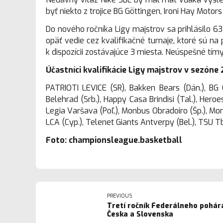
byť niekto z trojice BG Göttingen, Ironi Hay Moto
Do nového ročníka Ligy majstrov sa prihlásilo 63
opäť vedie cez kvalifikačné turnaje, ktoré sú n
k dispozícii zostávajúce 3 miesta. Neúspešné tímy
Účastníci kvalifikácie Ligy majstrov v sezóne
PATRIOTI LEVICE (SR), Bakken Bears (Dán.), BG 
Belehrad (Srb.), Happy Casa Brindisi (Tal.), Heroe
Legia Varšava (Poľ.), Monbus Obradoiro (Šp.), Morn
LCA (Cyp.), Telenet Giants Antverpy (Bel.), TSU Tbil
Foto: championsleague.basketball
PREVIOUS
Tretí ročník Federálneho pohára
Česka a Slovenska