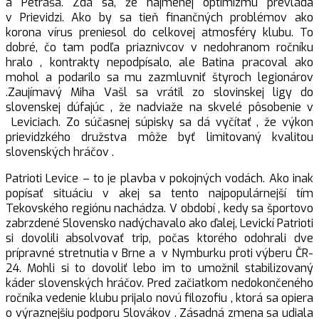
a Petráša. Zdá sa, že najmenej optimizmu prevláda
v Prievidzi. Ako by sa tieň finančných problémov ako
korona vírus preniesol do celkovej atmosféry klubu. To
dobré, čo tam podľa priaznivcov v nedohranom ročníku
hralo , kontrakty nepodpísalo, ale Batina pracoval ako
mohol a podarilo sa mu zazmluvniť štyroch legionárov
.Zaujímavý Miha Vašl sa vrátil zo slovinskej ligy do
slovenskej dúfajúc , že nadviaže na skvelé pôsobenie v
Leviciach. Zo súčasnej súpisky sa dá vyčítať , že výkon
prievidzkého družstva môže byť limitovaný kvalitou
slovenských hráčov .
Patrioti Levice – to je plavba v pokojných vodách. Ako inak
popísať situáciu v akej sa tento najpopulárnejší tím
Tekovského regiónu nachádza. V období , kedy sa športovo
zabrzdené Slovensko nadýchavalo ako ďalej, Levickí Patrioti
si dovolili absolvovať trip, počas ktorého odohrali dve
prípravné stretnutia v Brne a v Nymburku proti výberu ČR-
24. Mohli si to dovoliť lebo im to umožnil stabilizovaný
káder slovenských hráčov. Pred začiatkom nedokončeného
ročníka vedenie klubu prijalo novú filozofiu , ktorá sa opiera
o výraznejšiu podporu Slovákov . Zásadná zmena sa udiala