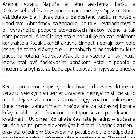
Arénou stratil Nagliča aj jeho asistenta, Baťku a
Čekovského zlákali rysujúce sa podmienky v Spišskej Novej
Vsi, Bulatovič a Hlivák dúfajú, že dostanú väčšiu minutáž v
Handlovej, Abrhámovi sa zapáčilo , že to v Leviciach myslia
o výraznejšej podpore slovenských hráčov vážne a tak
nám podpísal. A keď Ihring stále poškuľuje po zahraničnom
kontrakte a Kozlík ukončil aktívnu činnosť, neprajníkom bolo
jasné, že tento slávny ale u mnohých aj nenávidený klub
padol na kolená. Netrvalo však dlho a všetko je inak . Klub,
ktorý mal byť fackovacím panákom vstal z popola a
môžeme si byť istí, že bude opäť bojovať o najvyššie priečky
.
Keď si prejdeme súpisky jednotlivých družstiev, ktoré už
teraz u všetkých sú temer uzavreté, nemyslím si , že sú to
len kadejaké zlepence a úroveň ligy značne poklesne .
Bude menej zahraničných hráčov ale za súčasnej korona
krízy mohli byť finančne dostupnejší a paradoxne aj
kvalitnejší . Uvidíme , čo ukáže čas. Isté je jedno – súčasná
situácia veľmi praje slovenským hráčom . Napriek zrušeniu
pravidla o jednom Slovákovi na palubovke , je predpoklad ,