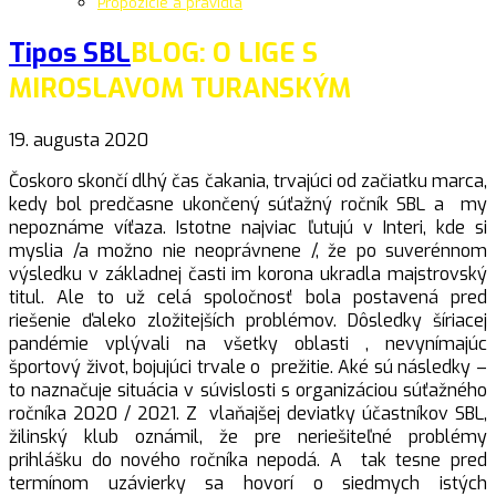
Propozície a pravidlá
Tipos SBL
BLOG: O LIGE S
MIROSLAVOM TURANSKÝM
19. augusta 2020
Čoskoro skončí dlhý čas čakania, trvajúci od začiatku marca,
kedy bol predčasne ukončený súťažný ročník SBL a my
nepoznáme víťaza. Istotne najviac ľutujú v Interi, kde si
myslia /a možno nie neoprávnene /, že po suverénnom
výsledku v základnej časti im korona ukradla majstrovský
titul. Ale to už celá spoločnosť bola postavená pred
riešenie ďaleko zložitejších problémov. Dôsledky šíriacej
pandémie vplývali na všetky oblasti , nevynímajúc
športový život, bojujúci trvale o prežitie. Aké sú následky –
to naznačuje situácia v súvislosti s organizáciou súťažného
ročníka 2020 / 2021. Z vlaňajšej deviatky účastníkov SBL,
žilinský klub oznámil, že pre neriešiteľné problémy
prihlášku do nového ročníka nepodá. A tak tesne pred
termínom uzávierky sa hovorí o siedmych istých