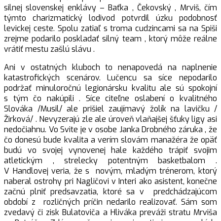
silnej slovenskej enklávy – Baťka , Čekovský , Mrviš, čím
týmto charizmatický lodivod potvrdil úzku podobnosť
levickej ceste. Spolu zatiaľ s troma cudzincami sa na Spiši
zrejme podarilo poskladať silný team , ktorý môže reálne
vrátiť mestu zašlú slávu .
Ani v ostatných kluboch to nenapovedá na naplnenie
katastrofických scenárov. Lučencu sa síce nepodarilo
podržať minuloročnú legionársku kvalitu ale sú spokojní
s tým čo nakúpili . Síce citeľne oslabení o kvalitného
Slováka /Musil/ ale prišiel zaujímavý žolík na lavičku /
Žirková/ . Nevyzerajú zle ale úroveň vlaňajšej šťuky ligy asi
nedočiahnu. Vo Svite je v osobe Janka Drobného záruka , že
čo donesú bude kvalita a verím slovám manažéra že opäť
budú vo svojej vynovenej hale každého trápiť svojim
atletickým , strelecky potentným basketbalom .
V Handlovej veria, že s novým, mladým trénerom, ktorý
naberal ostrohy pri Nagličovi v Interi ako asistent, konečne
začnú plniť predsavzatia, ktoré sa v predchádzajúcom
období z rozličných príčin nedarilo realizovať. Sám som
zvedavý či zisk Bulatoviča a Hliváka preváži stratu Mrviša