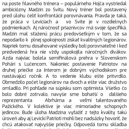
na poste hlavného trénera – populárneho Hojča vystriedal
ambiciózny Madzin zo Svitu. Nový tréner bol postavený
pred úlohu čeliť konfrontácii porovnávania. Pravda je taká,
že práca v Leviciach a vo Svite je v rozdielnych
podmienkach. Aj náročnosť priaznivcov má svoje špecifiká.
Madzin mal sťaženú prácu predovšetkým v tom, že sa
nepodarilo k plnej spokojnosti získať kvalitných legionárov.
Napriek tomu dosahované výsledky boli porovnateľné i keď
predvedená hra nie vždy uspokojila náročných divákov.
Azda najviac bolela semifinálová prehra v Slovenskom
Pohári s Lučencom. Nakoniec postavenie Patriotov na
druhej priečke za Interom je dobrým východiskom pre
nastávajúci ročník. A to vedenie klubu ešte pritvrdilo.
Obmedzilo počet legionárov na dvoch a ešte viac družstvo
omladilo. Pri pohľade na súpisku som optimista. Všetko čo
bolo dobré zotrvalo, navyše sme bohatší o ďalšieho
reprezentanta Abrháma a veľmi talentovaného
Pažického. V kolektíve je viac mimoriadne schopných
jedincov. Bude úloha Madzina vyťažiť z tejto kvality takú
úroveň aby aj Levickí Patrioti mohli bez nadsázky hovoriť, že
chcú atakovať najvyššie priečky. Odpovedá tomu skladba