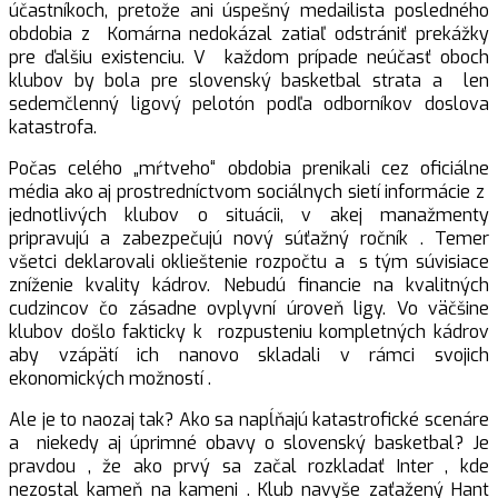
účastníkoch, pretože ani úspešný medailista posledného
obdobia z Komárna nedokázal zatiaľ odstrániť prekážky
pre ďalšiu existenciu. V každom prípade neúčasť oboch
klubov by bola pre slovenský basketbal strata a len
sedemčlenný ligový pelotón podľa odborníkov doslova
katastrofa.
Počas celého „mŕtveho“ obdobia prenikali cez oficiálne
média ako aj prostredníctvom sociálnych sietí informácie z
jednotlivých klubov o situácii, v akej manažmenty
pripravujú a zabezpečujú nový súťažný ročník . Temer
všetci deklarovali oklieštenie rozpočtu a s tým súvisiace
zníženie kvality kádrov. Nebudú financie na kvalitných
cudzincov čo zásadne ovplyvní úroveň ligy. Vo väčšine
klubov došlo fakticky k rozpusteniu kompletných kádrov
aby vzápätí ich nanovo skladali v rámci svojich
ekonomických možností .
Ale je to naozaj tak? Ako sa napĺňajú katastrofické scenáre
a niekedy aj úprimné obavy o slovenský basketbal? Je
pravdou , že ako prvý sa začal rozkladať Inter , kde
nezostal kameň na kameni . Klub navyše zaťažený Hant