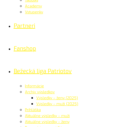
Tabuľky
Academy
Vstupenky
Partneri
Fanshop
Bežecká liga Patriotov
Informácie
Archív výsledkov
Výsledky – ženy (2025)
Výsledky – muži (2025)
Prihláška
Aktuálne výsledky – muži
Aktuálne výsledky – ženy