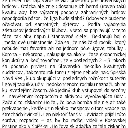
že tréneri nechajú výrazne viac priestoru pre Slovenských
hráčov . Otázka ale znie : dosahuje ich herná úroveň takú
kvalitu aby bez výraznej podpory zahraničných hráčov
nepodporila názor , že liga bude slabá? Odpovede budeme
očakávať od samotných aktérov . Podľa vyjadrenia
zástupcov jednotlivých klubov , všetci sa pripravujú v tejto
fáze tak aby naplnili stanovené ciele . Deklarujú boj o
medailové umiestnenie. Zdá sa , že nás čaká ročník , ktorý
nebude mať favorita ani na jednom póle ligovej tabuľky .
Korona – nekorona , nakupuje sa ako v čase ekonomickej
konjuktúry a keď hovoríme , že v posledných 2 – 3 rokoch
sa podarilo priviesť na Slovensko niekoľko kvalitných
cudzincov , tak tento rok tomu zrejme nebude inak. Spišská
Nová Ves , klub okupujúci v posledných ročníkoch suterén
ligovej tabuľky, už v nedokončenom ročníku naznačil obrat
ku svetlejším časom. Ako jediný klub vstupoval do sezóny
s navýšeným rozpočtom a aktivitou vyvolávajúca údiv .
Začalo to získaním Hojča , čo bola bomba ale nie až také
prekvapenie , keďže už niekoľko mesiacov o tom vrabce na
strechách čvirikali . Len niektorí fans v Leviciach prijali túto
správu rozpačito – asi by ho radšej videli v Kosovskej
Prištine ako v Spišskej . Hojčova skladačka začala získaním