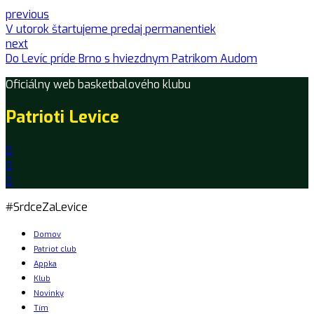
previous
V utorok štartujeme predaj permanentiek
next
Do Levíc príde Brno s hviezdnym Patrikom Audom
Oficiálny web basketbalového klubu
Patrioti Levice
#SrdceZaLevice
Domov
Patriot club
Appka
Klub
Novinky
Tím