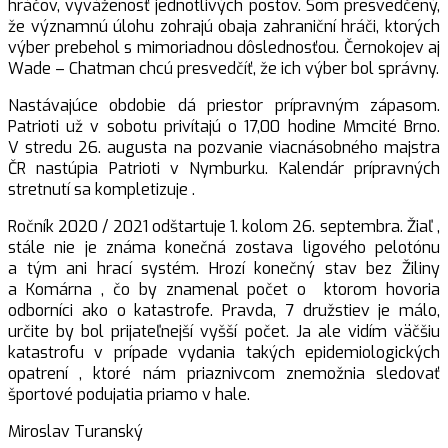
hráčov, vyváženosť jednotlivých postov. Som presvedčený,
že významnú úlohu zohrajú obaja zahraniční hráči, ktorých
výber prebehol s mimoriadnou dôslednosťou. Černokojev aj
Wade – Chatman chcú presvedčíť, že ich výber bol správny.
Nastávajúce obdobie dá priestor prípravným zápasom.
Patrioti už v sobotu privítajú o 17,00 hodine Mmcité Brno.
V stredu 26. augusta na pozvanie viacnásobného majstra
ČR nastúpia Patrioti v Nymburku. Kalendár prípravných
stretnutí sa kompletizuje .
Ročník 2020 / 2021 odštartuje 1. kolom 26. septembra. Žiaľ ,
stále nie je známa konečná zostava ligového pelotónu
a tým ani hrací systém. Hrozí konečný stav bez Žiliny
a Komárna , čo by znamenal počet o ktorom hovoria
odborníci ako o katastrofe. Pravda, 7 družstiev je málo,
určite by bol prijateľnejší vyšší počet. Ja ale vidím väčšiu
katastrofu v prípade vydania takých epidemiologických
opatrení , ktoré nám priaznivcom znemožnia sledovať
športové podujatia priamo v hale.
Miroslav Turanský