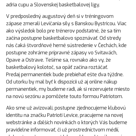
adria cupu a Slovenskej basketbalovej ligy.
V predposledný augustový deň si v tréningovom
zápase zmerali Levičania sily s Banskou Bystricou. Viac
ako výsledok bolo pre trénerov podstatné, že sa tím
začína postupne basketbalovo spoznávať. Od stredy
nás čaká štvordňové herné sústredenie v Čechách, kde
postupne zohráme prípravné zápasy vo Svitavách,
Opave a Ostrave. Tešíme sa, rovnako ako vy, že
basketbalový kolotoč, sa opäť začína roztáčať.
Predaj permanentiek bude prebiehať ešte dva týždne.
Od utorku by mal byť k dispozícii už aj online nákup
permanentiek, my budeme radi, ak si rezervujete miesto
na novú sezónu a pomôžete touto formou Patriotom.
Ako sme už avizovali, postupne zjednocujeme klubovú
identitu na značku Patrioti Levice, pracujeme na novej
webstránke a ďalších novinkách o ktorých Vás budeme
pravidelne informovať, či už prostredníctvom médií,