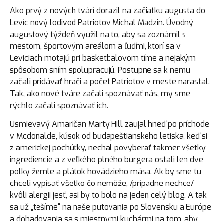
Ako prvý z nových tvárí dorazil na začiatku augusta do
Levíc nový lodivod Patriotov Michal Madzin. Úvodný
augustový týždeň využil na to, aby sa zoznámil s
mestom, športovým areálom a ľuďmi, ktorí sa v
Leviciach motajú pri basketbalovom tíme a nejakým
spôsobom sním spolupracujú. Postupne sa k nemu
začali pridávať hráči a počet Patriotov v meste narastal.
Tak, ako nové tváre začali spoznávať nás, my sme
rýchlo začali spoznávať ich.
Usmievavý Amaričan Marty Hill zaujal hneď po príchode
v Mcdonalde, kúsok od budapeštianskeho letiska, keď si
z americkej pochúťky, nechal povyberať takmer všetky
ingrediencie a z veľkého plného burgera ostali len dve
polky žemle a plátok hovädzieho mäsa. Ak by sme tu
chceli vypísať všetko čo nemôže, /prípadne nechce/
kvôli alergii jesť, asi by to bolo na jeden celý blog. A tak
sa už „tešíme“ na naše putovania po Slovensku a Európe
a dohadovania sa s miestnymi kuchármi na tom, aby