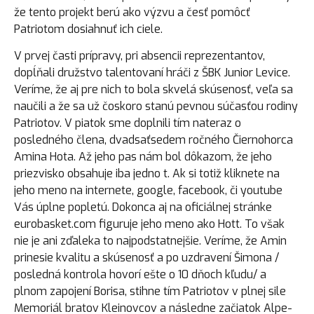
že tento projekt berú ako výzvu a česť pomôcť
Patriotom dosiahnuť ich ciele.
V prvej časti prípravy, pri absencii reprezentantov,
dopĺňali družstvo talentovaní hráči z ŠBK Junior Levice.
Veríme, že aj pre nich to bola skvelá skúsenosť, veľa sa
naučili a že sa už čoskoro stanú pevnou súčasťou rodiny
Patriotov. V piatok sme doplnili tím nateraz o
posledného člena, dvadsaťsedem ročného Čiernohorca
Amina Hota. Až jeho pas nám bol dôkazom, že jeho
priezvisko obsahuje iba jedno t. Ak si totiž kliknete na
jeho meno na internete, google, facebook, či youtube
Vás úplne popletú. Dokonca aj na oficiálnej stránke
eurobasket.com figuruje jeho meno ako Hott. To však
nie je ani zďaleka to najpodstatnejšie. Veríme, že Amin
prinesie kvalitu a skúsenosť a po uzdravení Šimona /
posledná kontrola hovorí ešte o 10 dňoch kľudu/ a
plnom zapojení Borisa, stihne tím Patriotov v plnej sile
Memoriál bratov Kleinovcov a následne začiatok Alpe-