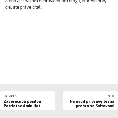
alebo aj v našom nepravidelnom blogu, ktorého prvý
diel ste práve čítali.
PREVIOUS
NEXT
Záverečnou posilou
Na úvod prípravy tesná
Patriotov Amin Hot
prehra so Svitavami