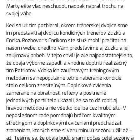
Marty ešte viac neschudol, naopak nabral trochu na
svojej váhe.
Keď sa už tím pozbieral, okrem trénerskej dvojice sme
im predstavili aj dvojicu kondičných trénerov Zuzku a
Enrika. Rozhovor s Enrikom ste si už mohli prečítať na
našom webe, onedlho Vám predstavíme aj Zuzku a jej
zaujímavý príbeh. V tejto chvíli je ale najpodstatnejšie to,
že obaja výborne zapadli a vhodne doplnili realizačný
tím Patriotov. Vďaka ich zaujímavým tréningovým
metódam sa nepopulárne letné naberanie kondície
stalo celkom znesiteľným. Doplnkové cvičenia
zamerané na obratnosť, reflexy a posilnenie
jednotlivých partií tela ukázali, že sa to dá robiť aj
hravou metódou a nie všetko ide iba cez hrubú silu. V
neposlednom rade pomáhajú hráčom kvalitným
strečingom a doplnkovými cvičeniami predchádzať
zraneniam, ktorých sme si veru minulú sezónu užili až –
až. Tešíme sa, že obaja budú snami počas celej sezóny a