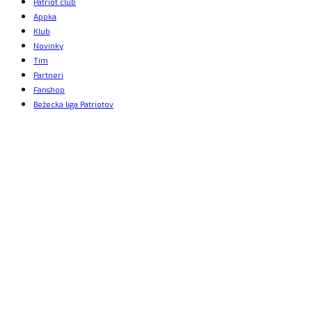
Patriot club
Appka
Klub
Novinky
Tím
Partneri
Fanshop
Bežecká liga Patriotov