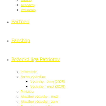
Tabuľky
Academy
Vstupenky
Partneri
Fanshop
Bežecká liga Patriotov
Informácie
Archív výsledkov
Výsledky – ženy (2025)
Výsledky – muži (2025)
Prihláška
Aktuálne výsledky – muži
Aktuálne výsledky – ženy