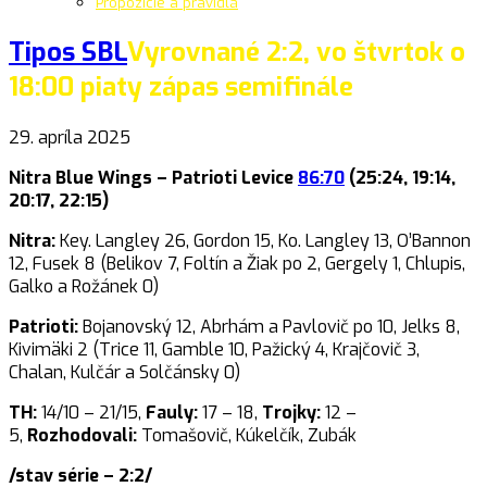
Propozície a pravidlá
Tipos SBL
Vyrovnané 2:2, vo štvrtok o
18:00 piaty zápas semifinále
29. apríla 2025
Nitra Blue Wings – Patrioti Levice
86:70
(25:24, 19:14,
20:17, 22:15)
Nitra:
Key. Langley 26, Gordon 15, Ko. Langley 13, O’Bannon
12, Fusek 8 (Belikov 7, Foltín a Žiak po 2, Gergely 1, Chlupis,
Galko a Rožánek 0)
Patrioti:
Bojanovský 12, Abrhám a Pavlovič po 10, Jelks 8,
Kivimäki 2 (Trice 11, Gamble 10, Pažický 4, Krajčovič 3,
Chalan, Kulčár a Solčánsky 0)
TH:
14/10 – 21/15,
Fauly:
17 – 18,
Trojky:
12 –
5,
Rozhodovali:
Tomašovič, Kúkelčík, Zubák
/stav série – 2:2/