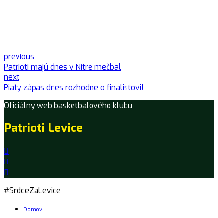
previous
Patrioti majú dnes v Nitre mečbal
next
Piaty zápas dnes rozhodne o finalistovi!
Oficiálny web basketbalového klubu
Patrioti Levice
#SrdceZaLevice
Domov