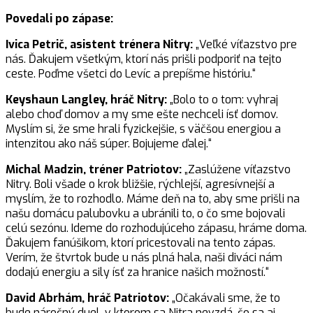
Povedali po zápase:
Ivica Petrič, asistent trénera Nitry:
„Veľké víťazstvo pre
nás. Ďakujem všetkým, ktorí nás prišli podporiť na tejto
ceste. Poďme všetci do Levíc a prepíšme históriu.“
Keyshaun Langley, hráč Nitry:
„Bolo to o tom: vyhraj
alebo choď domov a my sme ešte nechceli ísť domov.
Myslím si, že sme hrali fyzickejšie, s väčšou energiou a
intenzitou ako náš súper. Bojujeme ďalej.“
Michal Madzin, tréner Patriotov:
„Zaslúžene víťazstvo
Nitry. Boli všade o krok bližšie, rýchlejší, agresívnejší a
myslím, že to rozhodlo. Máme deň na to, aby sme prišli na
našu domácu palubovku a ubránili to, o čo sme bojovali
celú sezónu. Ideme do rozhodujúceho zápasu, hráme doma.
Ďakujem fanúšikom, ktorí pricestovali na tento zápas.
Verím, že štvrtok bude u nás plná hala, naši diváci nám
dodajú energiu a sily ísť za hranice našich možností.“
David Abrhám, hráč Patriotov:
„Očakávali sme, že to
bude náročný duel, v ktorom sa Nitra nevzdá, čo sa aj