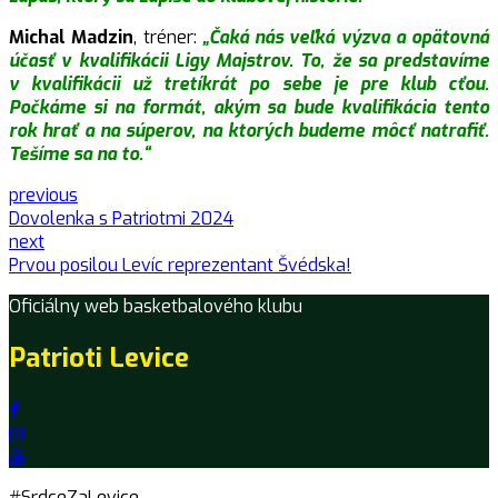
Michal Madzin
, tréner:
„Čaká nás veľká výzva a opätovná
účasť v kvalifikácii Ligy Majstrov. To, že sa predstavíme
v kvalifikácii už tretíkrát po sebe je pre klub cťou.
Počkáme si na formát, akým sa bude kvalifikácia tento
rok hrať a na súperov, na ktorých budeme môcť natrafiť.
Tešíme sa na to.“
previous
Dovolenka s Patriotmi 2024
next
Prvou posilou Levíc reprezentant Švédska!
Oficiálny web basketbalového klubu
Patrioti Levice
#SrdceZaLevice