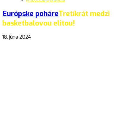
Propozície a pravidlá
Európske poháre
Tretíkrát medzi
basketbalovou elitou!
18. júna 2024