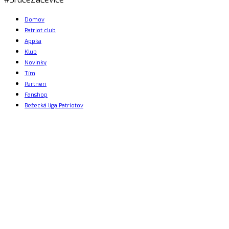
Domov
Patriot club
Appka
Klub
Novinky
Tím
Partneri
Fanshop
Bežecká liga Patriotov