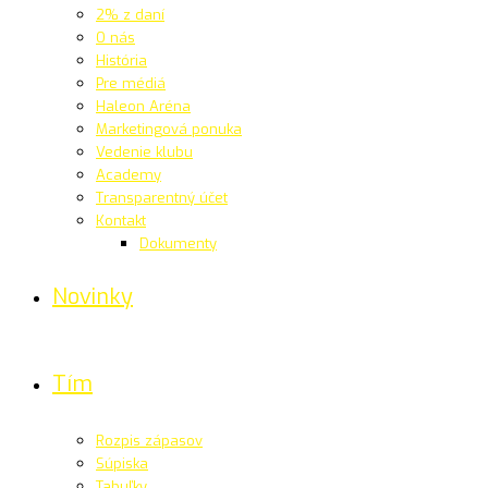
2% z daní
O nás
História
Pre médiá
Haleon Aréna
Marketingová ponuka
Vedenie klubu
Academy
Transparentný účet
Kontakt
Dokumenty
Novinky
Tím
Rozpis zápasov
Súpiska
Tabuľky