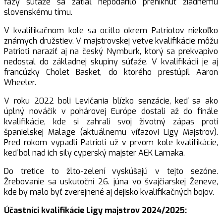
fázy súťaže sa zatiaľ nepodarilo preniknúť žiadnemu
slovenskému tímu.
V kvalifikačnom kole sa ocitlo okrem Patriotov niekoľko
známych družstiev. V majstrovskej vetve kvalifikácie môžu
Patrioti naraziť aj na český Nymburk, ktorý sa prekvapivo
nedostal do základnej skupiny súťaže. V kvalifikácii je aj
francúzky Cholet Basket, do ktorého prestúpil Aaron
Wheeler.
V roku 2022 boli Levičania blízko senzácie, keď sa ako
úplný nováčik v pohárovej Európe dostali až do finále
kvalifikácie, kde si zahrali svoj životný zápas proti
španielskej Malage (aktuálnemu víťazovi Ligy Majstrov).
Pred rokom vypadli Patrioti už v prvom kole kvalifikácie,
keď bol nad ich sily cyperský majster AEK Larnaka.
Do tretice to žlto-zelení vyskúšajú v tejto sezóne.
Žrebovanie sa uskutoční 26. júna vo švajčiarskej Ženeve,
kde by malo byť zverejnené aj dejisko kvalifikačných bojov.
Účastníci kvalifikácie Ligy majstrov 2024/2025: