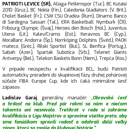
PATRIOTI LEVICE (SR),
Aliaga Petkimspor (Tur.), BC Kutaisi
2010 (Gruz.), BC Nokia (Fín.), Caledonia Gladiators (V. Brit.),
Cholet Basket (Fr.), CSM CSU Oradea (Rum), Dinamo Banco
di Sardegna Sassari (Tal.), ERA Basketball Nymburk (ČR),
Fribourg Olympic (Švaj.), Heroes den Bosch (Hol.), Juventus
Utena (Lit.), Kalev/Cramo (Est.), Keravnos BC (Cyp.),
MoraBanc Andorra (Šp.), Norrköping Dolphins (Švéd.), PAOK
mateco (Gréc.), Rilski Sportist (Bul.), SL Benfica (Portug.),
Sabah (Azer.), Spartak Subotica (Srb.), Telenet Giants
Antverpy (Bel.), Telekon Baskets Bonn (Nem,), Trepča (Kos.)
V prípade neúspechu v kvalifikácii BCL, budú Patrioti
automaticky preradení do skupinovej fázy druhej pohárovej
súťaže FIBA Europe Cup, kde ich čaká minimálne šesť
zápasov.
Ladislav Garaj
, generálny manažér:
„
Obrovská česť
a hrdosť na klub. Pred pár rokmi sa nám o niečom
takomto ani nesnívalo. Tretíkrát v rade si zahráme
kvalifikáciu o Ligu Majstrov a spravíme všetko preto, aby
sme fanúšikom spravili radosť a odohrali ďalší veľký
zápas, ktorý sa zapíše do klubovej histórie.“