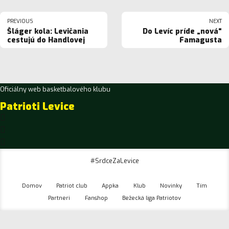
PREVIOUS
NEXT
Šláger kola: Levičania
Do Levíc príde „nová“
cestujú do Handlovej
Famagusta
Oficiálny web basketbalového klubu
Patrioti Levice
#SrdceZaLevice
Domov
Patriot club
Appka
Klub
Novinky
Tím
Partneri
Fanshop
Bežecká liga Patriotov