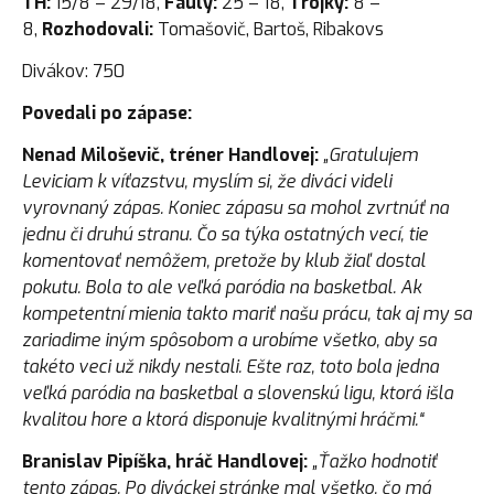
TH:
15/8 – 29/18,
Fauly:
25 – 18,
Trojky:
8 –
8,
Rozhodovali:
Tomašovič, Bartoš, Ribakovs
Divákov: 750
Povedali po zápase:
Nenad Miloševič, tréner Handlovej:
„Gratulujem
Leviciam k víťazstvu, myslím si, že diváci videli
vyrovnaný zápas. Koniec zápasu sa mohol zvrtnúť na
jednu či druhú stranu. Čo sa týka ostatných vecí, tie
komentovať nemôžem, pretože by klub žiaľ dostal
pokutu. Bola to ale veľká paródia na basketbal. Ak
kompetentní mienia takto mariť našu prácu, tak aj my sa
zariadime iným spôsobom a urobíme všetko, aby sa
takéto veci už nikdy nestali. Ešte raz, toto bola jedna
veľká paródia na basketbal a slovenskú ligu, ktorá išla
kvalitou hore a ktorá disponuje kvalitnými hráčmi.“
Branislav Pipíška, hráč Handlovej:
„Ťažko hodnotiť
tento zápas. Po diváckej stránke mal všetko, čo má