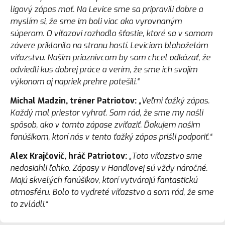
ligový zápas mať. Na Levice sme sa pripravili dobre a
myslím si, že sme im boli viac ako vyrovnaným
súperom. O víťazovi rozhodlo šťastie, ktoré sa v samom
závere priklonilo na stranu hostí. Leviciam blahoželám
víťazstvu. Našim priaznivcom by som chcel odkázať, že
odviedli kus dobrej práce a verím, že sme ich svojim
výkonom aj napriek prehre potešili.“
Michal Madzin, tréner Patriotov:
„Veľmi ťažký zápas.
Každý mal priestor vyhrať. Som rád, že sme my našli
spôsob, ako v tomto zápase zvíťaziť. Ďakujem našim
fanúšikom, ktorí nás v tento ťažký zápas prišli podporiť.“
Alex Krajčovič, hráč Patriotov:
„Toto víťazstvo sme
nedosiahli ľahko. Zápasy v Handlovej sú vždy náročné.
Majú skvelých fanúšikov, ktorí vytvárajú fantastickú
atmosféru. Bolo to vydreté víťazstvo a som rád, že sme
to zvládli.“