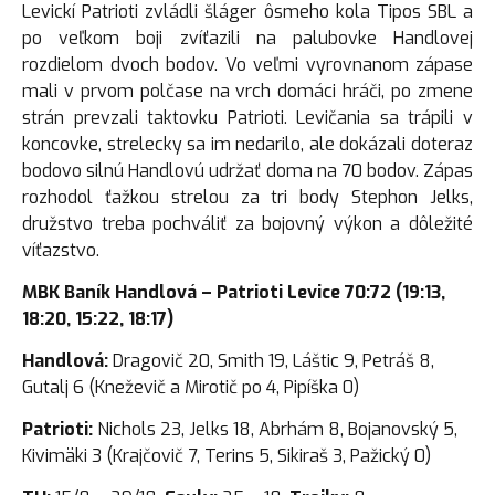
Levickí Patrioti zvládli šláger ôsmeho kola Tipos SBL a
po veľkom boji zvíťazili na palubovke Handlovej
rozdielom dvoch bodov. Vo veľmi vyrovnanom zápase
mali v prvom polčase na vrch domáci hráči, po zmene
strán prevzali taktovku Patrioti. Levičania sa trápili v
koncovke, strelecky sa im nedarilo, ale dokázali doteraz
bodovo silnú Handlovú udržať doma na 70 bodov. Zápas
rozhodol ťažkou strelou za tri body Stephon Jelks,
družstvo treba pochváliť za bojovný výkon a dôležité
víťazstvo.
MBK Baník Handlová – Patrioti Levice
70:72
(19:13,
18:20, 15:22, 18:17)
Handlová:
Dragovič 20, Smith 19, Láštic 9, Petráš 8,
Gutalj 6 (Kneževič a Mirotič po 4, Pipíška 0)
Patrioti:
Nichols 23, Jelks 18, Abrhám 8, Bojanovský 5,
Kivimäki 3 (Krajčovič 7, Terins 5, Sikiraš 3, Pažický 0)