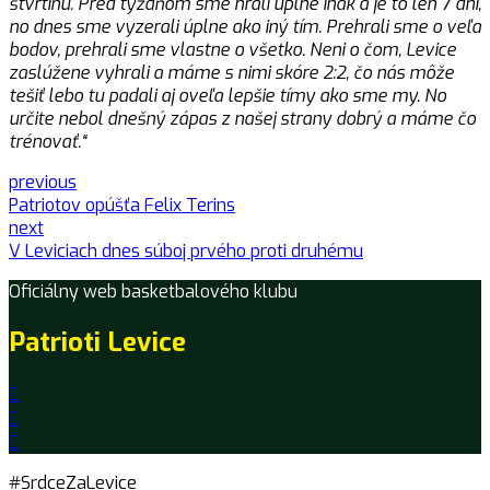
štvrtinu. Pred týždňom sme hrali úplne inak a je to len 7 dní,
no dnes sme vyzerali úplne ako iný tím. Prehrali sme o veľa
bodov, prehrali sme vlastne o všetko. Neni o čom, Levice
zaslúžene vyhrali a máme s nimi skóre 2:2, čo nás môže
tešiť lebo tu padali aj oveľa lepšie tímy ako sme my. No
určite nebol dnešný zápas z našej strany dobrý a máme čo
trénovať.“
previous
Patriotov opúšťa Felix Terins
next
V Leviciach dnes súboj prvého proti druhému
Oficiálny web basketbalového klubu
Patrioti Levice
#SrdceZaLevice