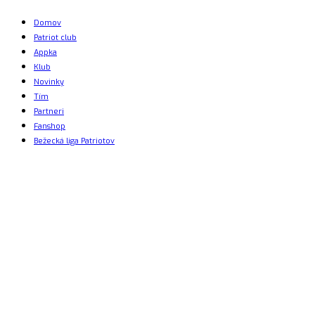
Domov
Patriot club
Appka
Klub
Novinky
Tím
Partneri
Fanshop
Bežecká liga Patriotov