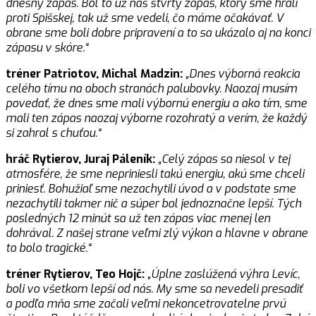
dnešný zápas. Bol to už náš štvrtý zápas, ktorý sme hrali
proti Spišskej, tak už sme vedeli, čo máme očakávať. V
obrane sme boli dobre pripravení a to sa ukázalo aj na konci
zápasu v skóre.“
tréner Patriotov, Michal Madzin:
„Dnes výborná reakcia
celého tímu na oboch stranách palubovky. Naozaj musím
povedať, že dnes sme mali výbornú energiu a ako tím, sme
mali ten zápas naozaj výborne rozohratý a verím, že každý
si zahral s chuťou.“
hráč Rytierov, Juraj Páleník:
„Celý zápas sa niesol v tej
atmosfére, že sme nepriniesli takú energiu, akú sme chceli
priniesť. Bohužiaľ sme nezachytili úvod a v podstate sme
nezachytili takmer nič a súper bol jednoznačne lepší. Tých
posledných 12 minút sa už ten zápas viac menej len
dohrával. Z našej strane veľmi zlý výkon a hlavne v obrane
to bolo tragické.“
tréner Rytierov, Teo Hojč:
„Úplne zaslúžená výhra Levíc,
boli vo všetkom lepší od nás. My sme sa nevedeli presadiť
a podľa mňa sme začali veľmi nekoncetrovatelne prvú