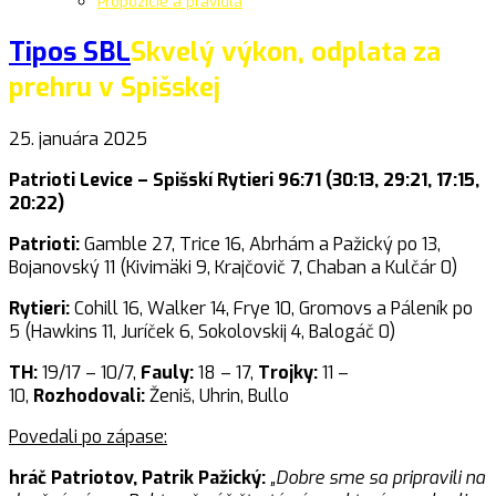
Propozície a pravidlá
Tipos SBL
Skvelý výkon, odplata za
prehru v Spišskej
25. januára 2025
Patrioti Levice – Spišskí Rytieri 96:71 (30:13, 29:21, 17:15,
20:22)
Patrioti:
Gamble 27, Trice 16, Abrhám a Pažický po 13,
Bojanovský 11 (Kivimäki 9, Krajčovič 7, Chaban a Kulčár 0)
Rytieri:
Cohill 16, Walker 14, Frye 10, Gromovs a Páleník po
5 (Hawkins 11, Juríček 6, Sokolovskij 4, Balogáč 0)
TH:
19/17 – 10/7,
Fauly:
18 – 17,
Trojky:
11 –
10,
Rozhodovali:
Ženiš, Uhrin, Bullo
Povedali po zápase:
hráč Patriotov, Patrik Pažický:
„Dobre sme sa pripravili na