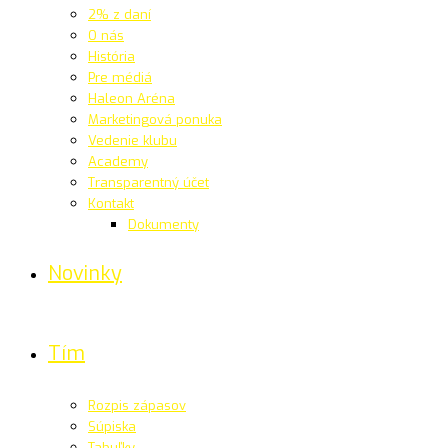
2% z daní
O nás
História
Pre médiá
Haleon Aréna
Marketingová ponuka
Vedenie klubu
Academy
Transparentný účet
Kontakt
Dokumenty
Novinky
Tím
Rozpis zápasov
Súpiska
Tabuľky