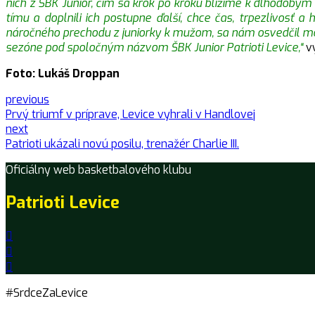
nich z ŠBK Junior, čím sa krok po kroku blížime k dlhodobým 
tímu a doplnili ich postupne ďalší, chce čas, trpezlivos
náročného prechodu z juniorky k mužom, sa nám osvedčil mod
sezóne pod spoločným názvom ŠBK Junior Patrioti Levice,“
vy
Foto: Lukáš Droppan
previous
Prvý triumf v príprave, Levice vyhrali v Handlovej
next
Patrioti ukázali novú posilu, trenažér Charlie III.
Oficiálny web basketbalového klubu
Patrioti Levice
#SrdceZaLevice