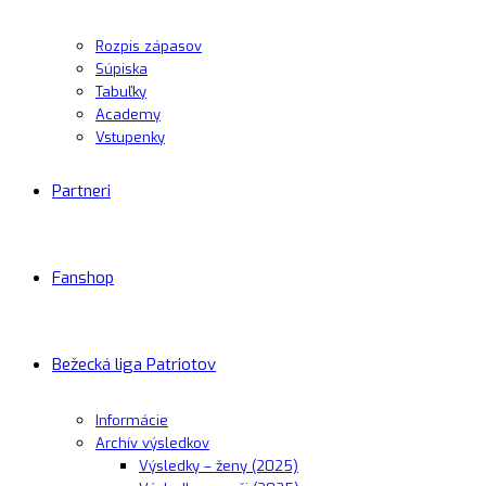
Rozpis zápasov
Súpiska
Tabuľky
Academy
Vstupenky
Partneri
Fanshop
Bežecká liga Patriotov
Informácie
Archív výsledkov
Výsledky – ženy (2025)