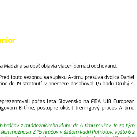
unior
a Madzina sa opäť objavia viacerí domáci odchovanci.
 Pred touto sezónou sa súpisku A-tímu presúva dvojica Daniel
e do 19 stretnutí, v priemere dosahoval 1,5 bodu. Druhý si
 reprezentovali počas leta Slovensko na FIBA U18 European
oligovom B-tíme, postupne okúsiť tréningový proces A-tímu
ích hráčov z mládežníckeho klubu do A-tímu mužov. Je za tým
ch možností. Z 15 hráčov v širšom kádri Patriotov, vyšlo 6 z