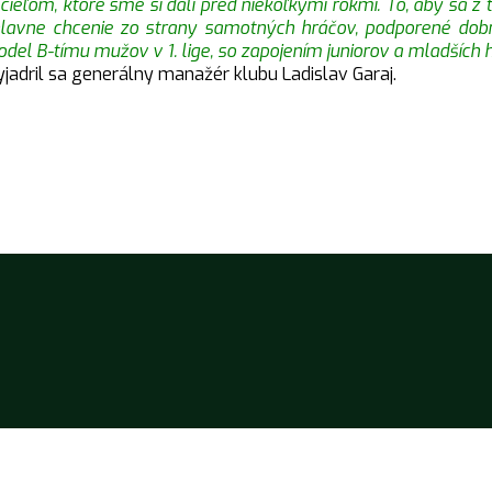
cieľom, ktoré sme si dali pred niekoľkými rokmi. To, aby sa z
ť a hlavne chcenie zo strany samotných hráčov, podporené do
el B-tímu mužov v 1. lige, so zapojením juniorov a mladších 
jadril sa generálny manažér klubu Ladislav Garaj.