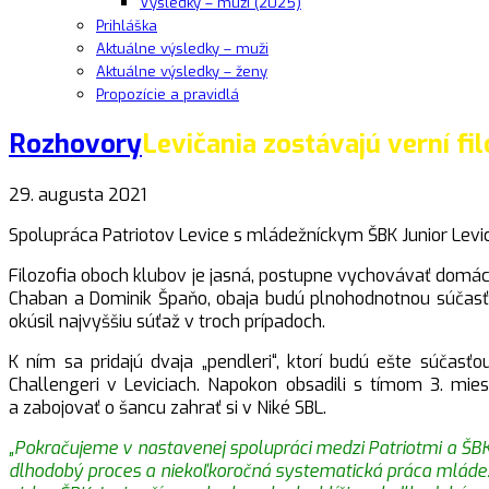
Výsledky – muži (2025)
Prihláška
Aktuálne výsledky – muži
Aktuálne výsledky – ženy
Propozície a pravidlá
Rozhovory
Levičania zostávajú verní fil
29. augusta 2021
Spolupráca Patriotov Levice s mládežníckym ŠBK Junior Levic
Filozofia oboch klubov je jasná, postupne vychovávať domáci
Chaban a Dominik Špaňo, obaja budú plnohodnotnou súčasťou
okúsil najvyššiu súťaž v troch prípadoch.
K ním sa pridajú dvaja „pendleri“, ktorí budú ešte súčas
Challengeri v Leviciach. Napokon obsadili s tímom 3. mie
a zabojovať o šancu zahrať si v Niké SBL.
„Pokračujeme v nastavenej spolupráci medzi Patriotmi a ŠBK
dlhodobý proces a niekoľkoročná systematická práca mládežní