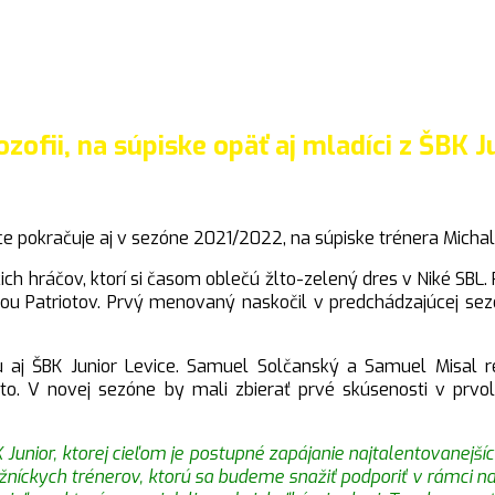
ozofii, na súpiske opäť aj mladíci z ŠBK J
e pokračuje aj v sezóne 2021/2022, na súpiske trénera Michal
ch hráčov, ktorí si časom oblečú žlto-zelený dres v Niké SBL.
 Patriotov. Prvý menovaný naskočil v predchádzajúcej sezón
ťou aj ŠBK Junior Levice. Samuel Solčanský a Samuel Misal
sto. V novej sezóne by mali zbierať prvé skúsenosti v prv
 Junior, ktorej cieľom je postupné zapájanie najtalentovanejš
ckych trénerov, ktorú sa budeme snažiť podporiť v rámci naši