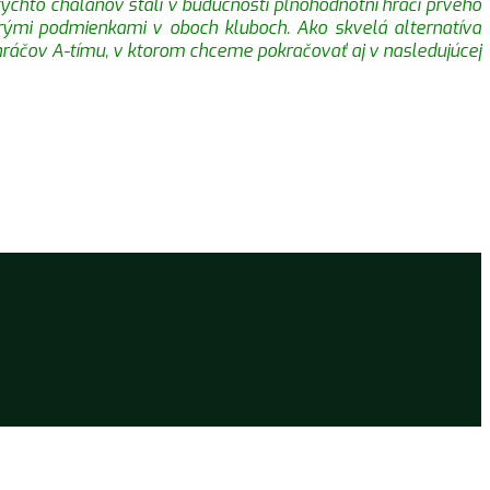
 týchto chalanov stali v budúcnosti plnohodnotní hráči prvého
brými podmienkami v oboch kluboch. Ako skvelá alternatíva
hráčov A-tímu, v ktorom chceme pokračovať aj v nasledujúcej