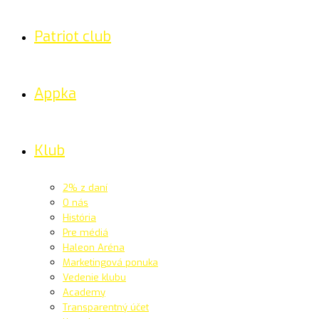
Patriot club
Appka
Klub
2% z daní
O nás
História
Pre médiá
Haleon Aréna
Marketingová ponuka
Vedenie klubu
Academy
Transparentný účet