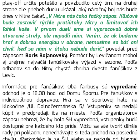
play-off určite potešilo a povzbudilo celý tím, na druhej
strane ale priebeh duelu ukázal, aký náročný boj nás bude
dnes v Nitre čakať.
„
V Nitre nás čaká ťažký zápas. Kľúčové
bude zastaviť rýchle protiútoky Nitry a limitovať ich
ľahké koše. V prvom dueli sme si vypracovali dobré
otvorené strely, ale nepadli nám. Verím, že ak budeme
hrať s dobrou energiou v obrane, nemusíme sa báť ani
chvíľ, keď sa nám v útoku nebude dariť,“
povedal pred
zápasom
Boris Bojanovský
. Pomôcť by Levičanom mohol
aj zrejme najväčší fanúšikovský výjazd v sezóne. Podľa
odhadov sa do Nitry chystá zhruba dvesto fanúšikov z
Levíc.
Informácie pre fanúšikov: Oba fanbusy sú
vypredané
,
odchod je o 18.00 hod. od Domu Športu. Pre fanúšikov s
individuálnou dopravou: Hrá sa v športovej hale na
Klokočine /Ul. Dolnočermánska 5/. Vstupenky sa nedajú
kúpiť v predpredaji, iba na mieste. Podľa organizátorov
zápasu nehrozí, že by bola ŠH vypredaná, vstupenky budú
dostupné pre každého kto príde. Môžu sa ale tvoriť dlhšie
rady pri pokladni, nenechávajte si teda príchod na poslednú
chvíľu. /Parkovisko je za ŠH, alebo sa parkuje pri hlavnej