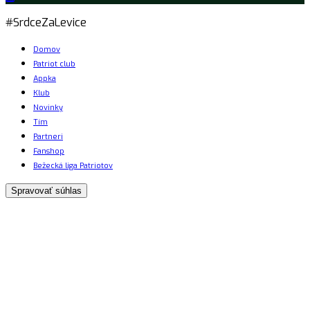
#SrdceZaLevice
Domov
Patriot club
Appka
Klub
Novinky
Tím
Partneri
Fanshop
Bežecká liga Patriotov
Spravovať súhlas