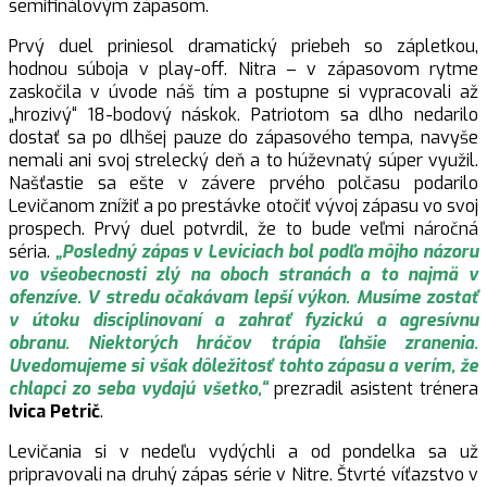
semifinálovým zápasom.
Prvý duel priniesol dramatický priebeh so zápletkou,
hodnou súboja v play-off. Nitra – v zápasovom rytme
zaskočila v úvode náš tím a postupne si vypracovali až
„hrozivý“ 18-bodový náskok. Patriotom sa dlho nedarilo
dostať sa po dlhšej pauze do zápasového tempa, navyše
nemali ani svoj strelecký deň a to húževnatý súper využil.
Našťastie sa ešte v závere prvého polčasu podarilo
Levičanom znížiť a po prestávke otočiť vývoj zápasu vo svoj
prospech. Prvý duel potvrdil, že to bude veľmi náročná
séria.
„Posledný zápas v Leviciach bol podľa môjho názoru
vo všeobecnosti zlý na oboch stranách a to najmä v
ofenzíve. V stredu očakávam lepší výkon. Musíme zostať
v útoku disciplinovaní a zahrať fyzickú a agresívnu
obranu. Niektorých hráčov trápia ľahšie zranenia.
Uvedomujeme si však dôležitosť tohto zápasu a verím, že
chlapci zo seba vydajú všetko,“
prezradil asistent trénera
Ivica Petrič
.
Levičania si v nedeľu vydýchli a od pondelka sa už
pripravovali na druhý zápas série v Nitre. Štvrté víťazstvo v