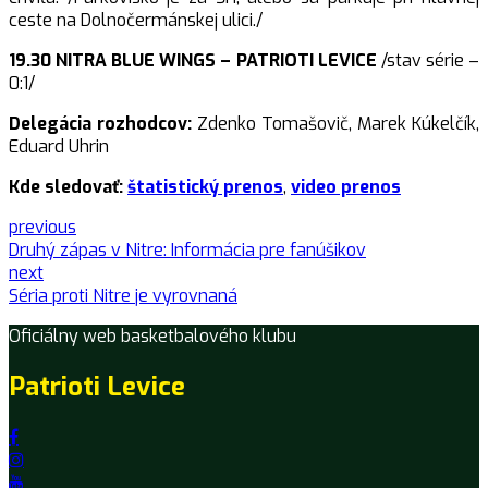
ceste na Dolnočermánskej ulici./
19.30 NITRA BLUE WINGS – PATRIOTI LEVICE
/stav série –
0:1/
Delegácia rozhodcov:
Zdenko Tomašovič, Marek Kúkelčík,
Eduard Uhrin
Kde sledovať:
štatistický prenos
,
video prenos
previous
Druhý zápas v Nitre: Informácia pre fanúšikov
next
Séria proti Nitre je vyrovnaná
Oficiálny web basketbalového klubu
Patrioti Levice