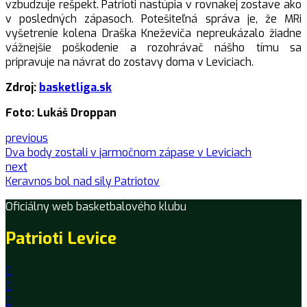
vzbudzuje rešpekt. Patrioti nastúpia v rovnakej zostave ako
v posledných zápasoch. Potešiteľná správa je, že MRi
vyšetrenie kolena Draška Kneževiča nepreukázalo žiadne
vážnejšie poškodenie a rozohrávač nášho tímu sa
pripravuje na návrat do zostavy doma v Leviciach.
Zdroj:
basketliga.sk
Foto: Lukáš Droppan
previous
Dva body zostali v jarmočnom zápase v Leviciach
next
Keravnos bol nad sily Patriotov
Oficiálny web basketbalového klubu
Patrioti Levice