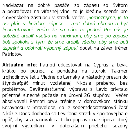
Nadviazať na dobré pasáže zo zápasu so Svitom
a pokračovať na víťaznej vlne, to je ideálny scenár pre
slovenského zástupcu v stredu večer.
„Samozrejme, je to
asi plán v každom zápase – mať dobrú obranu a byť
koncentrovaní. Verím, že sa nám to podarí. Pre nás je
dôležité urobiť všetko na maximum, aby sme po zápase
boli spokojní s tým, že sme urobili všetko, aby sme boli
úspešní a odohrali výborný zápas,“
dodal na záver tréner
Patriotov.
Aktuálne info:
Patrioti odcestovali na Cyprus z Levíc
krátko po polnoci z pondelka na utorok. Takmer
trojhodinový let z Viedne do Larnaky a následný presun do
štyridsaťpäť minút vzdialenej Nikózie prebehol bez
problémov. Devätnásťčlennú výpravu z Levíc privítalo
príjemné slnečné počasie na úrovni 26 stupňov. Večer
absolvovali Patrioti prvý tréning v domovskom stánku
Keravnosu v Strovolose, čo je sedemdesiattisícová časť
Nikózie. Dnes doobeda sa Levičania stretli v športovej hale
opäť, aby si zopakovali taktickú prípravu na súpera, ktorý
svojimi výsledkami v doterajšom priebehu sezóny