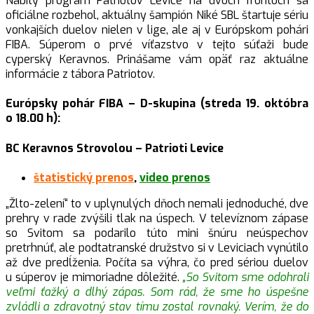
Nabitý program Patriotov Levice na dvoch frontoch sa
oficiálne rozbehol, aktuálny šampión Niké SBL štartuje sériu
vonkajších duelov nielen v lige, ale aj v Európskom pohári
FIBA. Súperom o prvé víťazstvo v tejto súťaži bude
cyperský Keravnos. Prinášame vám opäť raz aktuálne
informácie z tábora Patriotov.
Európsky pohár FIBA – D-skupina (streda 19. októbra
o 18.00 h):
BC Keravnos Strovolou – Patrioti Levice
štatistický prenos
,
video prenos
„Žlto-zelení“ to v uplynulých dňoch nemali jednoduché, dve
prehry v rade zvýšili tlak na úspech. V televíznom zápase
so Svitom sa podarilo túto mini šnúru neúspechov
pretrhnúť, ale podtatranské družstvo si v Leviciach vynútilo
až dve predĺženia. Počíta sa výhra, čo pred sériou duelov
u súperov je mimoriadne dôležité.
„So Svitom sme odohrali
veľmi ťažký a dlhý zápas. Som rád, že sme ho úspešne
zvládli a zdravotný stav tímu zostal rovnaký. Verím, že do