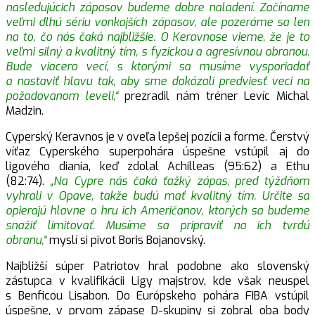
nasledujúcich zápasov budeme dobre naladení. Začíname
veľmi dlhú sériu vonkajších zápasov, ale pozeráme sa len
na to, čo nás čaká najbližšie. O Keravnose vieme, že je to
veľmi silný a kvalitný tím, s fyzickou a agresívnou obranou.
Bude viacero vecí, s ktorými sa musíme vysporiadať
a nastaviť hlavu tak, aby sme dokázali predviesť veci na
požadovanom leveli,“
prezradil nám tréner Levíc Michal
Madzin.
Cyperský Keravnos je v oveľa lepšej pozícii a forme. Čerstvý
víťaz Cyperského superpohára úspešne vstúpil aj do
ligového diania, keď zdolal Achilleas (95:62) a Ethu
(82:74).
„Na Cypre nás čaká ťažký zápas, pred týždňom
vyhrali v Opave, takže budú mať kvalitný tím. Určite sa
opierajú hlavne o hru ich Američanov, ktorých sa budeme
snažiť limitovať. Musíme sa pripraviť na ich tvrdú
obranu,“
myslí si pivot Boris Bojanovský.
Najbližší súper Patriotov hral podobne ako slovenský
zástupca v kvalifikácii Ligy majstrov, kde však neuspel
s Benficou Lisabon. Do Európskeho pohára FIBA vstúpil
úspešne, v prvom zápase D-skupiny si zobral oba body