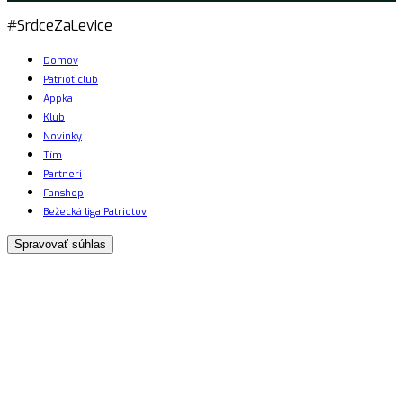
#SrdceZaLevice
Domov
Patriot club
Appka
Klub
Novinky
Tím
Partneri
Fanshop
Bežecká liga Patriotov
Spravovať súhlas