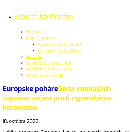
Bežecká liga Patriotov
Informácie
Archív výsledkov
Výsledky – ženy (2025)
Výsledky – muži (2025)
Prihláška
Aktuálne výsledky – muži
Aktuálne výsledky – ženy
Propozície a pravidlá
Európske poháre
Séria vonkajších
zápasov začína proti cyperskému
Keravnosu
18. októbra 2022