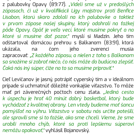
z palubovky Opavy (89:77).
„Videli sme už v predošlých
zápasoch, či už v kvalifikácii Ligy majstrov proti Benfice
Lisabon, ktorú skoro zdolali na ich palubovke a taktiež
v prvom zápase našej skupiny, ktorý odohrali na ťažkej
pôde Opavy. Opäť je veľa vecí, ktoré musíme pokryť a na
ktoré si musíme dať pozor,“
myslí si Madzin. Jeho tím
odštartoval domácou prehrou s Balkanom (83:91), ktorá
ukázala, na čom jeho zverenci musia
zapracovať:
„Z každého zápasu, a nielen z toho s Balkanom
sa snažíme si zobrať niečo, čo nás môže do budúcna zlepšiť.
Čaká nás iný súper, čiže na to sa musíme pripraviť.“
Cieľ Levičanov je jasný, potrápiť cyperský tím a v ideálnom
prípade si uchmatnúť dôležité vonkajšie víťazstvo. To môže
mať pri záverečných počtoch cenu zlata.
„Jediná cesta
k úspechu je hrať 40 minút dobrý basketbal, ktorý bude
vychádzať z kvalitnej obrany. Len vtedy budeme mať šancu
pomýšľať na výhru. Víťazstvo v sobotu nás určite potešili,
ale spravili sme si to ťažšie, ako sme chceli. Vieme, že sme
urobili mnoho chýb, ktoré sa proti lepšiemu súperovi
nemôžu opakovať,“
vyhlásil Bojanovský.