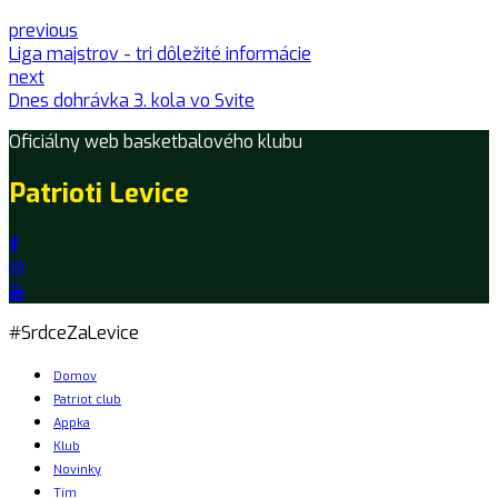
previous
Liga majstrov - tri dôležité informácie
next
Dnes dohrávka 3. kola vo Svite
Oficiálny web basketbalového klubu
Patrioti Levice
#SrdceZaLevice
Domov
Patriot club
Appka
Klub
Novinky
Tím