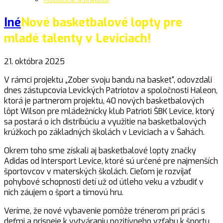
Iné
Nové basketbalové lopty pre
mladé talenty v Leviciach!
21. októbra 2025
V rámci projektu „Zober svoju bandu na basket“, odovzdali
dnes zástupcovia Levických Patriotov a spoločnosti Haleon,
ktorá je partnerom projektu, 40 nových basketbalových
lôpt Wilson pre mládežnícky klub Patrioti ŠBK Levice, ktorý
sa postará o ich distribúciu a využitie na basketbalových
krúžkoch po základných školách v Leviciach a v Šahách.
Okrem toho sme získali aj basketbalové lopty značky
Adidas od Intersport Levice, ktoré sú určené pre najmenších
športovcov v materských školách. Cieľom je rozvíjať
pohybové schopnosti detí už od útleho veku a vzbudiť v
nich záujem o šport a tímovú hru.
Veríme, že nové vybavenie pomôže trénerom pri práci s
deťmi a prispeje k vytváraniu pozitívneho vzťahu k športu.