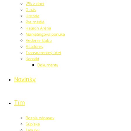
2% z daní
O nás
História
Pre médiá
Haleon Aréna
Marketingová ponuka
Vedenie klubu
Academy
Transparentný účet
Kontakt
Dokumenty
Novinky
Tím
Rozpis zápasov
Súpiska
Tabuľky