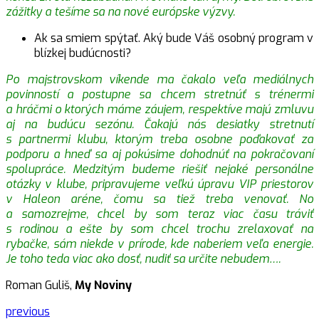
zážitky a tešíme sa na nové európske výzvy.
Ak sa smiem spýtať. Aký bude Váš osobný program v
blízkej budúcnosti?
Po majstrovskom víkende ma čakalo veľa mediálnych
povinností a postupne sa chcem stretnúť s trénermi
a hráčmi o ktorých máme záujem, respektíve majú zmluvu
aj na budúcu sezónu. Čakajú nás desiatky stretnutí
s partnermi klubu, ktorým treba osobne poďakovať za
podporu a hneď sa aj pokúsime dohodnúť na pokračovaní
spolupráce. Medzitým budeme riešiť nejaké personálne
otázky v klube, pripravujeme veľkú úpravu VIP priestorov
v Haleon aréne, čomu sa tiež treba venovať. No
a samozrejme, chcel by som teraz viac času tráviť
s rodinou a ešte by som chcel trochu zrelaxovať na
rybačke, sám niekde v prírode, kde naberiem veľa energie.
Je toho teda viac ako dosť, nudiť sa určite nebudem….
Roman Guliš,
My Noviny
previous