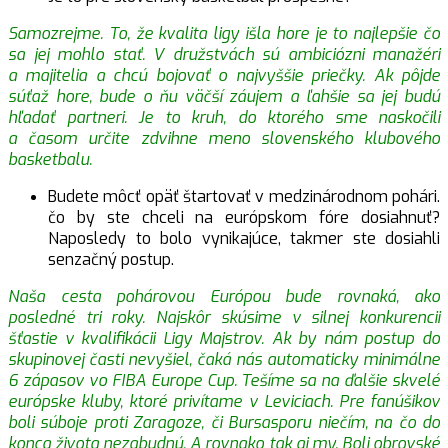
Samozrejme. To, že kvalita ligy išla hore je to najlepšie čo
sa jej mohlo stať. V družstvách sú ambiciózni manažéri
a majitelia a chcú bojovať o najvyššie priečky. Ak pôjde
súťaž hore, bude o ňu väčší záujem a ľahšie sa jej budú
hľadať partneri. Je to kruh, do ktorého sme naskočili
a časom určite zdvihne meno slovenského klubového
basketbalu.
Budete môcť opäť štartovať v medzinárodnom pohári.
čo by ste chceli na európskom fóre dosiahnuť?
Naposledy to bolo vynikajúce, takmer ste dosiahli
senzačný postup.
Naša cesta pohárovou Európou bude rovnaká, ako
posledné tri roky. Najskôr skúsime v silnej konkurencii
šťastie v kvalifikácii Ligy Majstrov. Ak by nám postup do
skupinovej časti nevyšiel, čaká nás automaticky minimálne
6 zápasov vo FIBA Europe Cup. Tešíme sa na ďalšie skvelé
európske kluby, ktoré privítame v Leviciach. Pre fanúšikov
boli súboje proti Zaragoze, či Bursasporu niečím, na čo do
konca života nezabudnú. A rovnako tak aj my. Boli obrovské