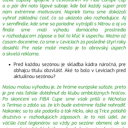
a o pár dní nato ligové súboje, kde bol každý súper proti
nám extrémne motivovaní. Napriek tomu sme dokázali
vyhrať základnú časť, čo sa ukázalo ako rozhodujúce. Aj
v semifinále, kde sme sa poriadne vytrápili s Nitrou a aj vo
finále sme mali výhodu domáceho prostredia
v rozhodujúcom zápase a bol to kľúč k úspechu. Možno až
časom doceníme, čo sme v Leviciach za posledné štyri roky
dosiahli. Pre naše malé mesto je to obrovský úspech
a skvelá reklama.
Pred každou sezónou je skladba kádra náročná, pre
obhajcu titulu obzvlášť. Aké to bolo v Leviciach pred
aktuálnou sezónou?
Našou malou výhodou je, že hráme európske súťaže, preto
je pre nás ľahšie dotiahnuť do klubu ambicióznych hráčov.
Po skončení vo FIBA Cupe sme však prišli o Nicholsa
a Terinsa a zdalo sa, že ich bude extrémne ťažké nahradiť.
Nakoniec sa to ale podarilo a tak Hicks, ako aj Trice potiahli
družstvo v rozhodujúcich zápasoch. Je to náš údel, že
väčšia časť legionárov sa vždy po sezóne obmení, ak sa