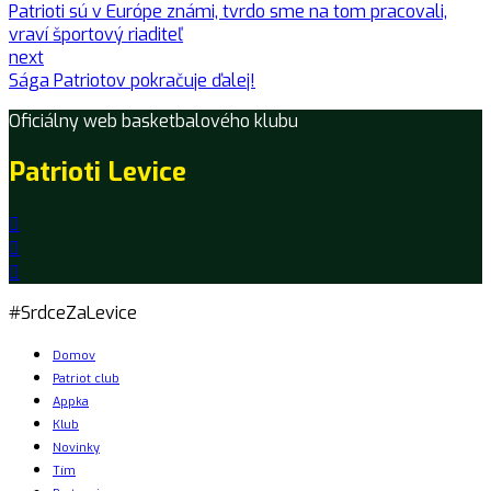
Patrioti sú v Európe známi, tvrdo sme na tom pracovali,
vraví športový riaditeľ
next
Sága Patriotov pokračuje ďalej!
Oficiálny web basketbalového klubu
Patrioti Levice
#SrdceZaLevice
Domov
Patriot club
Appka
Klub
Novinky
Tím