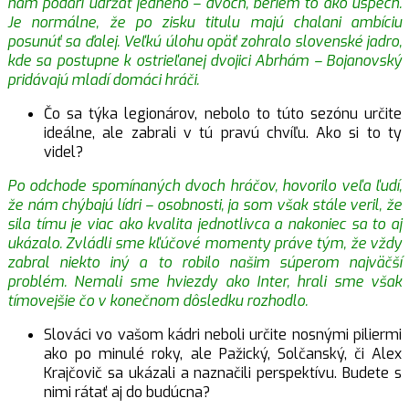
nám podarí udržať jedného – dvoch, beriem to ako úspech.
Je normálne, že po zisku titulu majú chalani ambíciu
posunúť sa ďalej. Veľkú úlohu opäť zohralo slovenské jadro,
kde sa postupne k ostrieľanej dvojici Abrhám – Bojanovský
pridávajú mladí domáci hráči.
Čo sa týka legionárov, nebolo to túto sezónu určite
ideálne, ale zabrali v tú pravú chvíľu. Ako si to ty
videl?
Po odchode spomínaných dvoch hráčov, hovorilo veľa ľudí,
že nám chýbajú lídri – osobnosti, ja som však stále veril, že
sila tímu je viac ako kvalita jednotlivca a nakoniec sa to aj
ukázalo. Zvládli sme kľúčové momenty práve tým, že vždy
zabral niekto iný a to robilo našim súperom najväčší
problém. Nemali sme hviezdy ako Inter, hrali sme však
tímovejšie čo v konečnom dôsledku rozhodlo.
Slováci vo vašom kádri neboli určite nosnými piliermi
ako po minulé roky, ale Pažický, Solčanský, či Alex
Krajčovič sa ukázali a naznačili perspektívu. Budete s
nimi rátať aj do budúcna?