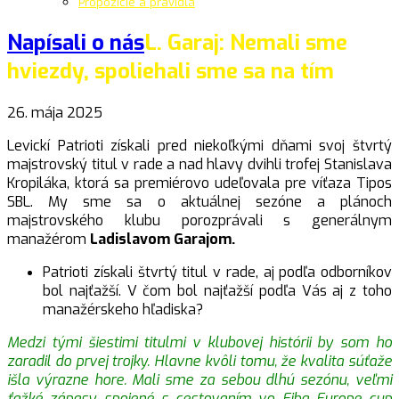
Propozície a pravidlá
Napísali o nás
L. Garaj: Nemali sme
hviezdy, spoliehali sme sa na tím
26. mája 2025
Levickí Patrioti získali pred niekoľkými dňami svoj štvrtý
majstrovský titul v rade a nad hlavy dvihli trofej Stanislava
Kropiláka, ktorá sa premiérovo udeľovala pre víťaza Tipos
SBL. My sme sa o aktuálnej sezóne a plánoch
majstrovského klubu porozprávali s generálnym
manažérom
Ladislavom Garajom.
Patrioti získali štvrtý titul v rade, aj podľa odborníkov
bol najťažší. V čom bol najťažší podľa Vás aj z toho
manažérskeho hľadiska?
Medzi tými šiestimi titulmi v klubovej histórii by som ho
zaradil do prvej trojky. Hlavne kvôli tomu, že kvalita súťaže
išla výrazne hore. Mali sme za sebou dlhú sezónu, veľmi
ťažké zápasy spojené s cestovaním vo Fiba Europe cup