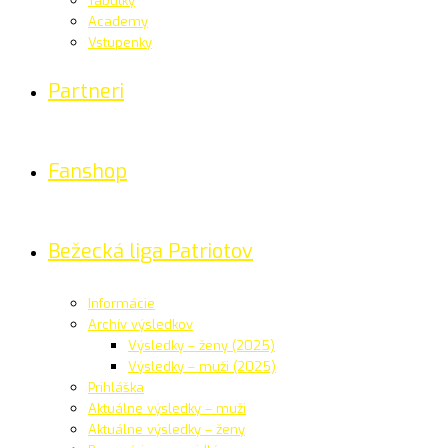
Tabuľky
Academy
Vstupenky
Partneri
Fanshop
Bežecká liga Patriotov
Informácie
Archív výsledkov
Výsledky – ženy (2025)
Výsledky – muži (2025)
Prihláška
Aktuálne výsledky – muži
Aktuálne výsledky – ženy