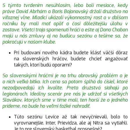
S týmto tvrdením nesúhlasím, lebo boli mesiace, kedy
práve David Abrhám a Boris Bojanovský držali družstvo na
víťaznej vlne. Mladíci ukázali výkonnostný rast a v ďalšom
ročníku by mali mať opäť o čosi dôležitejšiu úlohu v
zostave. Všetci traja spomenutí hráči a ešte aj Dano Chaban
majú u nás zmluvy aj na budúcu sezónu a tešíme sa, že
pokračujú v našom klube.
Pri budovaní nového kádra budete klásť väčší dôraz
na slovenských hráčov, budete chcieť angažovať
takých, ktorí budú oporami?
So slovenskými hráčmi je na trhu obrovský problém a je
o nich veľká bitka. Ich cena sa potom šplhá do čísiel, ktoré
nezodpovedajú ich kvalite. Preto družstvá siahajú po
legionároch. Ideálny scenár pre nás je udržať si všetkých
Slovákov, ktorých sme v tíme mali, ten horší že o jedného
prídeme, no bude ho veľmi ťažké nahradiť.
Túto sezónu Levice až tak nevyčnievali, bolo to
vyrovnanejšie. Inter, Prievidza, ale aj Nitra sa vytiahli.
Je to pre slovenský basketbal prospešné?