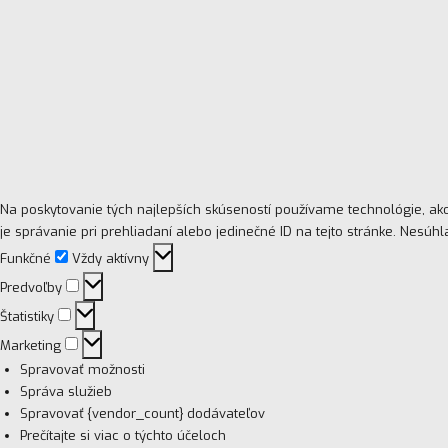
Na poskytovanie tých najlepších skúseností používame technológie, ak
je správanie pri prehliadaní alebo jedinečné ID na tejto stránke. Nesúh
Funkčné
Funkčné
Vždy aktívny
Predvoľby
Predvoľby
Štatistiky
Štatistiky
Marketing
Marketing
Spravovať možnosti
Správa služieb
Spravovať {vendor_count} dodávateľov
Prečítajte si viac o týchto účeloch