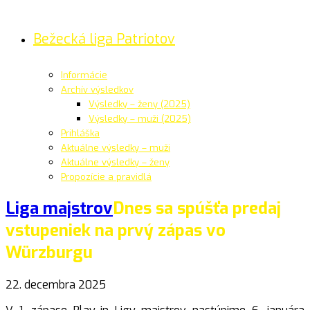
Bežecká liga Patriotov
Informácie
Archív výsledkov
Výsledky – ženy (2025)
Výsledky – muži (2025)
Prihláška
Aktuálne výsledky – muži
Aktuálne výsledky – ženy
Propozície a pravidlá
Liga majstrov
Dnes sa spúšťa predaj
vstupeniek na prvý zápas vo
Würzburgu
22. decembra 2025