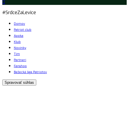
#SrdceZaLevice
Domov
Patriot club
Appka
Klub
Novinky
Tím
Partneri
Fanshop
Bežecká liga Patriotov
Spravovať súhlas