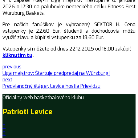
V 1. zápase Play-in Ligy majstrov nastúpime 6. januára
2026 o 17:30 na palubovke nemeckého celku Fitness First
Würzburg Baskets.
Pre našich fanúšikov je vyhradený SEKTOR H. Cena
vstupenky je 22,60 Eur, študenti a dôchodcovia môžu
využiť zľavu a kúpiť si vstupenku za 18,60 Eur.
Vstupenky si môžete od dnes 22.12.2025 od 18:00 zakúpiť
kliknutím tu
.
previous
Liga majstrov: Štartuje predpredaj na Würzburg!
next
Predvianočný šláger, Levice hostia Prievidzu
Oficiálny web basketbalového klubu
Patrioti Levice